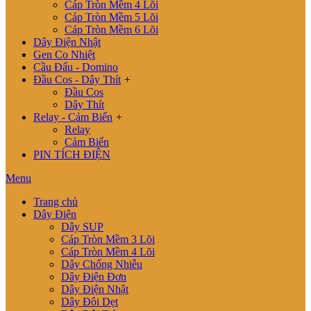
Cáp Tròn Mềm 4 Lõi
Cáp Tròn Mềm 5 Lõi
Cáp Tròn Mềm 6 Lõi
Dây Điện Nhật
Gen Co Nhiệt
Cầu Đấu - Domino
Đầu Cos - Dây Thít
+
Đầu Cos
Dây Thít
Relay - Cảm Biến
+
Relay
Cảm Biến
PIN TÍCH ĐIỆN
Menu
Trang chủ
Dây Điện
Dây SUP
Cáp Tròn Mềm 3 Lõi
Cáp Tròn Mềm 4 Lõi
Dây Chống Nhiễu
Dây Điện Đơn
Dây Điện Nhật
Dây Đôi Dẹt