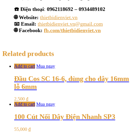
☎️ Điện thoại
:
0962118692 – 0934489102
🌐 Website:
thietbidienviet.vn
📧 Email:
thietbidienviet.vn@gmail.com
🌐 Facebook:
fb.com/thietbidienviet.vn
Related products
Add to cart
Mua ngay
Đầu Cos SC 16-6, dùng cho dây 16mm
lỗ 6mm
2,500
₫
Add to cart
Mua ngay
100 Cút Nối Dây Điện Nhanh SP3
55,000
₫