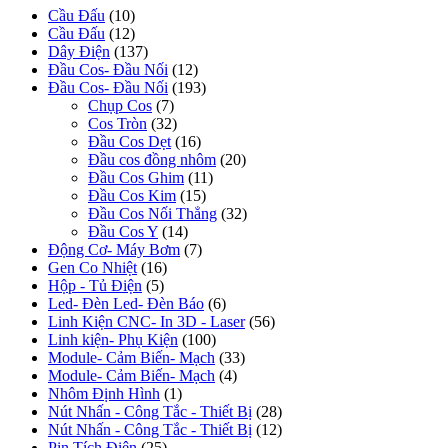
Cầu Đấu
(10)
Cầu Đấu
(12)
Dây Điện
(137)
Đầu Cos- Đầu Nối
(12)
Đầu Cos- Đầu Nối
(193)
Chụp Cos
(7)
Cos Tròn
(32)
Đầu Cos Dẹt
(16)
Đầu cos đồng nhôm
(20)
Đầu Cos Ghim
(11)
Đầu Cos Kim
(15)
Đầu Cos Nối Thẳng
(32)
Đầu Cos Y
(14)
Động Cơ- Máy Bơm
(7)
Gen Co Nhiệt
(16)
Hộp - Tủ Điện
(5)
Led- Đèn Led- Đèn Báo
(6)
Linh Kiện CNC- In 3D - Laser
(56)
Linh kiện- Phụ Kiện
(100)
Module- Cảm Biến- Mạch
(33)
Module- Cảm Biến- Mạch
(4)
Nhôm Định Hình
(1)
Nút Nhấn - Công Tắc - Thiết Bị
(28)
Nút Nhấn - Công Tắc - Thiết Bị
(12)
Pin Tích Điện
(25)