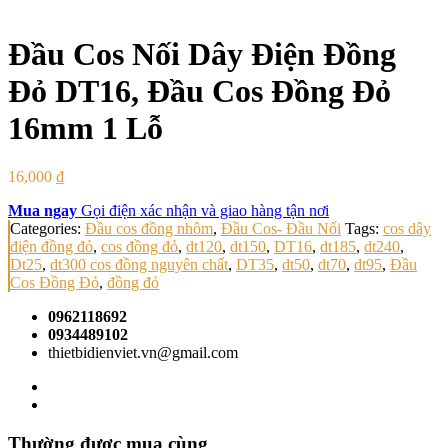
Đầu Cos Nối Dây Điện Đồng
Đỏ DT16, Đầu Cos Đồng Đỏ
16mm 1 Lỗ
16,000
₫
Mua ngay
Gọi điện xác nhận và giao hàng tận nơi
Categories:
Đầu cos đồng nhôm
,
Đầu Cos- Đầu Nối
Tags:
cos dây
điện đồng đỏ
,
cos đồng đỏ
,
dt120
,
dt150
,
DT16
,
dt185
,
dt240
,
Dt25
,
dt300 cos đồng nguyên chất
,
DT35
,
dt50
,
dt70
,
dt95
,
Đầu
Cos Đồng Đỏ
,
đồng đỏ
0962118692
0934489102
thietbidienviet.vn@gmail.com
Thường được mua cùng