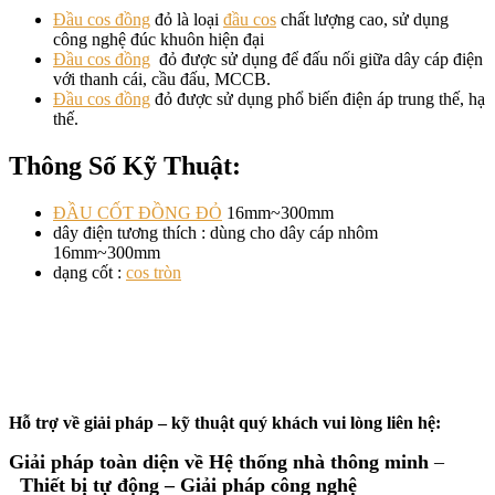
Đầu cos đồng
đỏ là loại
đầu cos
chất lượng cao, sử dụng
công nghệ đúc khuôn hiện đại
Đầu cos đồng
đỏ được sử dụng để đấu nối giữa dây cáp điện
với thanh cái, cầu đấu, MCCB.
Đầu cos đồng
đỏ được sử dụng phổ biến điện áp trung thế, hạ
thế.
Thông Số Kỹ Thuật:
ĐẦU CỐT ĐỒNG ĐỎ
16mm~300mm
dây điện tương thích : dùng cho dây cáp nhôm
16mm~300mm
dạng cốt :
cos tròn
Hỗ trợ về giải pháp – kỹ thuật quý khách vui lòng
liên hệ:
Giải pháp toàn diện về
Hệ thống nhà thông minh
–
Thiết bị tự động – Giải
pháp công nghệ