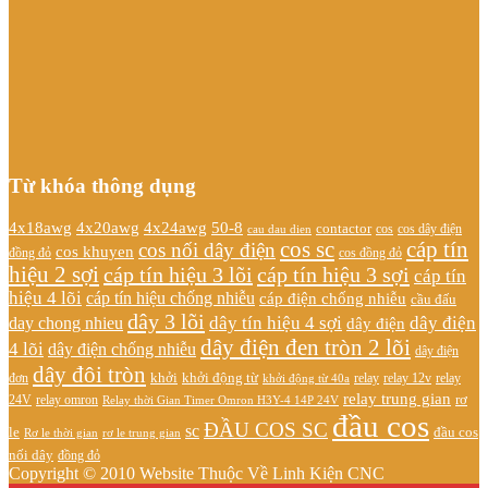
Từ khóa thông dụng
4x20awg
4x24awg
4x18awg
50-8
contactor
cos dây điện
cos
cau dau dien
cos sc
cáp tín
cos nối dây điện
cos khuyen
đồng đỏ
cos đồng đỏ
hiệu 2 sợi
cáp tín hiệu 3 lõi
cáp tín hiệu 3 sợi
cáp tín
hiệu 4 lõi
cáp tín hiệu chống nhiễu
cáp điện chống nhiễu
cầu đấu
dây 3 lõi
dây tín hiệu 4 sợi
dây điện
day chong nhieu
dây điện
dây điện đen tròn 2 lõi
4 lõi
dây điện chống nhiễu
dây điện
dây đôi tròn
khởi
khởi động từ
relay
đơn
khởi động từ 40a
relay 12v
relay
relay trung gian
relay omron
rơ
24V
Relay thời Gian Timer Omron H3Y-4 14P 24V
đầu cos
ĐẦU COS SC
sc
đầu cos
le
Rơ le thời gian
rơ le trung gian
nối dây
đồng đỏ
Copyright © 2010 Website Thuộc Về Linh Kiện CNC