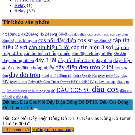
Relay
(1)
Relay
(57)
Từ khóa sản phẩm
4x20awg
4x24awg
4x18awg
50-8
contactor
cos dây điện
cos
cau dau dien
cos sc
cáp tín
cos nối dây điện
cos khuyen
đồng đỏ
cos đồng đỏ
hiệu 2 sợi
cáp tín hiệu 3 lõi
cáp tín hiệu 3 sợi
cáp tín
hiệu 4 lõi
cáp tín hiệu chống nhiễu
cáp điện chống nhiễu
cầu đấu
dây 3 lõi
dây tín hiệu 4 sợi
dây điện
day chong nhieu
dây điện
dây điện đen tròn 2 lõi
4 lõi
dây điện chống nhiễu
dây điện
dây đôi tròn
khởi
khởi động từ
relay
đơn
khởi động từ 40a
relay 12v
relay
relay trung gian
relay omron
rơ
24V
Relay thời Gian Timer Omron H3Y-4 14P 24V
đầu cos
ĐẦU COS SC
sc
đầu cos
le
Rơ le thời gian
rơ le trung gian
nối dây
đồng đỏ
Đặt mua Đầu Cos Nối Dây Điện Đồng Đỏ DT16, Đầu Cos Đồng
Đỏ 16mm 1 Lỗ
Đầu Cos Nối Dây Điện Đồng Đỏ DT16, Đầu Cos Đồng Đỏ 16mm
1 Lỗ
16,000
₫
Hướng dẫn mua hàng
Thêm vào giỏ