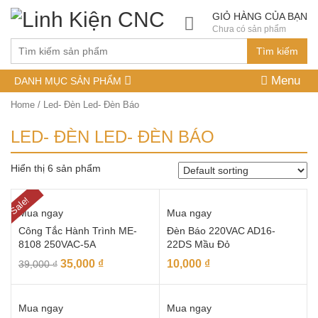
GIỎ HÀNG CỦA BẠN
Chưa có sản phẩm
Tìm kiếm
Menu
DANH MỤC SẢN PHẨM
Home
/ Led- Đèn Led- Đèn Báo
LED- ĐÈN LED- ĐÈN BÁO
Hiển thị 6 sản phẩm
Sale!
Mua ngay
Mua ngay
Công Tắc Hành Trình ME-
Đèn Báo 220VAC AD16-
8108 250VAC-5A
22DS Mầu Đỏ
35,000
₫
10,000
₫
39,000
₫
Mua ngay
Mua ngay