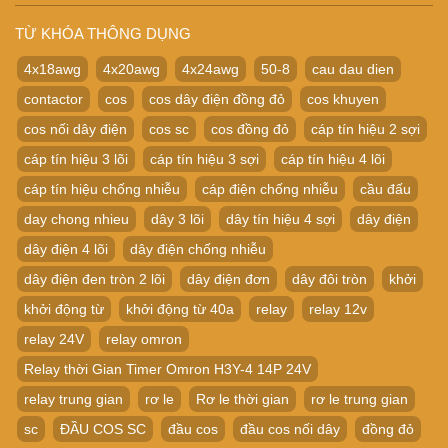
TỪ KHÓA THÔNG DỤNG
4x18awg
4x20awg
4x24awg
50-8
cau dau dien
contactor
cos
cos dây điện đồng đỏ
cos khuyen
cos nối dây điện
cos sc
cos đồng đỏ
cáp tín hiệu 2 sợi
cáp tín hiệu 3 lõi
cáp tín hiệu 3 sợi
cáp tín hiệu 4 lõi
cáp tín hiệu chống nhiễu
cáp điện chống nhiễu
cầu đấu
day chong nhieu
dây 3 lõi
dây tín hiệu 4 sợi
dây điện
dây điện 4 lõi
dây điện chống nhiễu
dây điện đen tròn 2 lõi
dây điện đơn
dây đôi tròn
khởi
khởi động từ
khởi động từ 40a
relay
relay 12v
relay 24V
relay omron
Relay thời Gian Timer Omron H3Y-4 14P 24V
relay trung gian
rơ le
Rơ le thời gian
rơ le trung gian
sc
ĐẦU COS SC
đầu cos
đầu cos nối dây
đồng đỏ