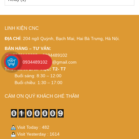
LINH KIỆN CNC
ĐỊA CHỈ
: 204 ngõ Quỳnh, Bạch Mai, Hai Bà Trưng, Hà Nội.
BÁN HÀNG – TƯ VẤN:
0962118692 – 0934489102
Email:
thietbidienviet.vn@gmail.com
0934489102
THỜI GIAN LÀM VIỆC: T2- T7
Buổi sáng: 8:30 – 12:00
Buổi chiều: 1:30 – 17:00
CÁM ƠN QUÝ KHÁCH GHÉ THĂM
Visit Today : 482
Visit Yesterday : 1614