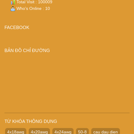
Total Visit : 100009
Who's Online : 10
FACEBOOK
BẢN ĐỒ CHỈ ĐƯỜNG
TỪ KHÓA THÔNG DỤNG
4x18awg
4x20awg
4x24awg
50-8
cau dau dien