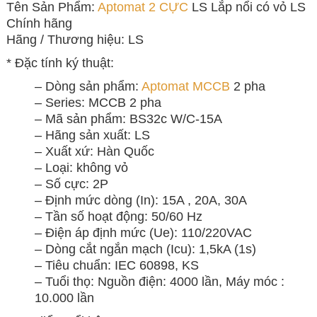
Tên Sản Phẩm:
Aptomat 2 CỰC
LS Lắp nổi có vỏ LS
Chính hãng
Hãng / Thương hiệu: LS
* Đặc tính ký thuật:
– Dòng sản phẩm:
Aptomat MCCB
2 pha
– Series: MCCB 2 pha
– Mã sản phẩm: BS32c W/C-15A
– Hãng sản xuất: LS
– Xuất xứ: Hàn Quốc
– Loại: không vỏ
– Số cực: 2P
– Định mức dòng (In): 15A , 20A, 30A
– Tần số hoạt động: 50/60 Hz
– Điện áp định mức (Ue): 110/220VAC
– Dòng cắt ngắn mạch (Icu): 1,5kA (1s)
– Tiêu chuẩn: IEC 60898, KS
– Tuổi thọ: Nguồn điện: 4000 lần, Máy móc :
10.000 lần