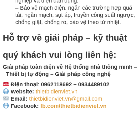
nghiệp và điện dân dụng.
– Bảo vệ mạch điện, ngăn các trường hợp quá
tải, ngắn mạch, sụt áp, truyền công suất ngược,
chống giật, chống rò, bảo vệ theo từ nhiệt.
Hỗ trợ về giải pháp – kỹ thuật
quý khách vui lòng
liên hệ:
Giải pháp toàn diện về
Hệ thống nhà thông minh
–
Thiết bị tự động – Giải
pháp công nghệ
Điện thoại
:
0962118692 – 0934489102
Website:
thietbidienviet.vn
Email:
thietbidienviet.vn@gmail.com
Facebook:
fb.com/thietbidienviet.vn