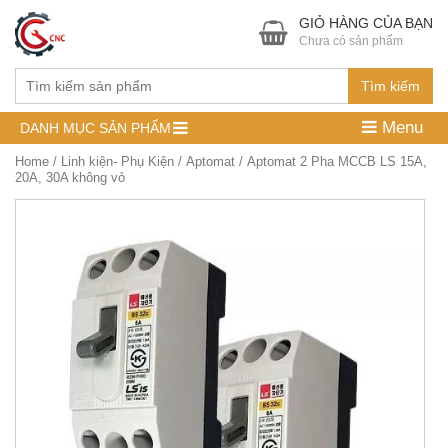
GIỎ HÀNG CỦA BẠN
Chưa có sản phẩm
Tìm kiếm
Menu
DANH MỤC SẢN PHẨM
Home
/
Linh kiện- Phụ Kiện
/
Aptomat
/ Aptomat 2 Pha MCCB LS 15A,
20A, 30A không vỏ