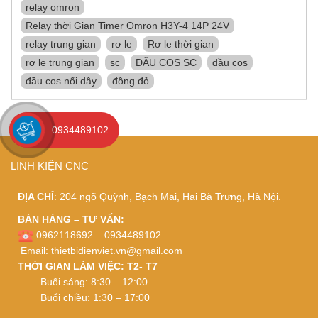
relay omron
Relay thời Gian Timer Omron H3Y-4 14P 24V
relay trung gian
rơ le
Rơ le thời gian
rơ le trung gian
sc
ĐẦU COS SC
đầu cos
đầu cos nối dây
đồng đỏ
0934489102
LINH KIỆN CNC
ĐỊA CHỈ
: 204 ngõ Quỳnh, Bạch Mai, Hai Bà Trưng, Hà Nội.
BÁN HÀNG – TƯ VẤN:
0962118692 – 0934489102
Email:
thietbidienviet.vn@gmail.com
THỜI GIAN LÀM VIỆC: T2- T7
Buổi sáng: 8:30 – 12:00
Buổi chiều: 1:30 – 17:00