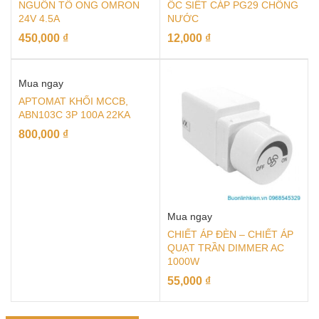
NGUỒN TỔ ONG OMRON
ỐC SIẾT CÁP PG29 CHỐNG
24V 4.5A
NƯỚC
450,000
₫
12,000
₫
Mua ngay
APTOMAT KHỐI MCCB,
ABN103C 3P 100A 22KA
800,000
₫
Mua ngay
CHIẾT ÁP ĐÈN – CHIẾT ÁP
QUẠT TRẦN DIMMER AC
1000W
55,000
₫