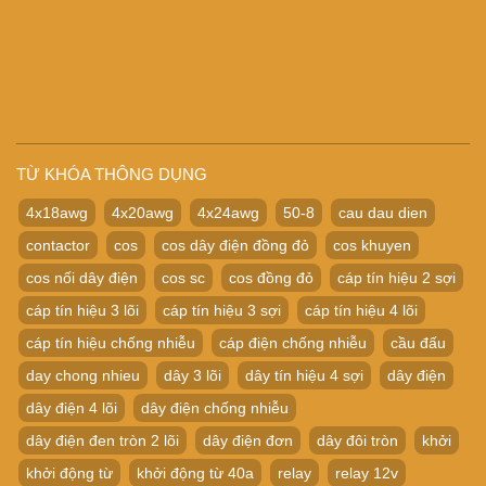
TỪ KHÓA THÔNG DỤNG
4x18awg
4x20awg
4x24awg
50-8
cau dau dien
contactor
cos
cos dây điện đồng đỏ
cos khuyen
cos nối dây điện
cos sc
cos đồng đỏ
cáp tín hiệu 2 sợi
cáp tín hiệu 3 lõi
cáp tín hiệu 3 sợi
cáp tín hiệu 4 lõi
cáp tín hiệu chống nhiễu
cáp điện chống nhiễu
cầu đấu
day chong nhieu
dây 3 lõi
dây tín hiệu 4 sợi
dây điện
dây điện 4 lõi
dây điện chống nhiễu
dây điện đen tròn 2 lõi
dây điện đơn
dây đôi tròn
khởi
khởi động từ
khởi động từ 40a
relay
relay 12v