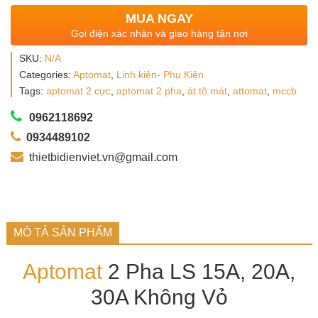
MUA NGAY
Gọi điện xác nhận và giao hàng tận nơi
SKU:
N/A
Categories:
Aptomat
,
Linh kiện- Phụ Kiện
Tags:
aptomat 2 cực
,
aptomat 2 pha
,
át tô mát
,
attomat
,
mccb
0962118692
0934489102
thietbidienviet.vn@gmail.com
MÔ TẢ SẢN PHẨM
Aptomat
2 Pha LS 15A, 20A,
30A Không Vỏ