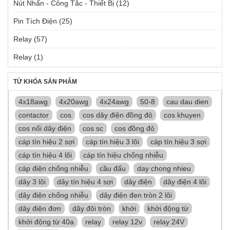
Nút Nhấn - Công Tắc - Thiết Bị
(12)
Pin Tích Điện
(25)
Relay
(57)
Relay
(1)
TỪ KHÓA SẢN PHẨM
4x18awg
4x20awg
4x24awg
50-8
cau dau dien
contactor
cos
cos dây điện đồng đỏ
cos khuyen
cos nối dây điện
cos sc
cos đồng đỏ
cáp tín hiệu 2 sợi
cáp tín hiệu 3 lõi
cáp tín hiệu 3 sợi
cáp tín hiệu 4 lõi
cáp tín hiệu chống nhiễu
cáp điện chống nhiễu
cầu đấu
day chong nhieu
dây 3 lõi
dây tín hiệu 4 sợi
dây điện
dây điện 4 lõi
dây điện chống nhiễu
dây điện đen tròn 2 lõi
dây điện đơn
dây đôi tròn
khởi
khởi động từ
khởi động từ 40a
relay
relay 12v
relay 24V