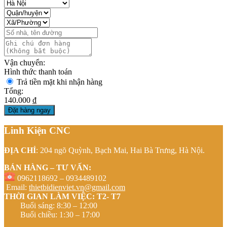
Vận chuyển:
Hình thức thanh toán
Trả tiền mặt khi nhận hàng
Tổng:
140.000 ₫
Đặt hàng ngay
Linh Kiện CNC
ĐỊA CHỈ
: 204 ngõ Quỳnh, Bạch Mai, Hai Bà Trưng, Hà Nội.
BÁN HÀNG – TƯ VẤN:
0962118692 – 0934489102
Email:
thietbidienviet.vn@gmail.com
THỜI GIAN LÀM VIỆC: T2- T7
Buổi sáng: 8:30 – 12:00
Buổi chiều: 1:30 – 17:00