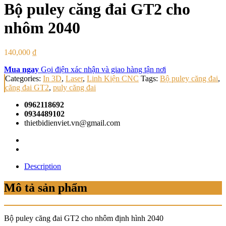
Bộ puley căng đai GT2 cho
nhôm 2040
140,000
₫
Mua ngay
Gọi điện xác nhận và giao hàng tận nơi
Categories:
In 3D
,
Laser
,
Linh Kiện CNC
Tags:
Bộ puley căng đai
,
căng đai GT2
,
puly căng đai
0962118692
0934489102
thietbidienviet.vn@gmail.com
Description
Mô tả sản phẩm
Bộ puley căng đai GT2 cho nhôm định hình 2040