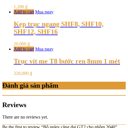
1,200
₫
Add to cart
Mua ngay
Kẹp trục ngang SHF8, SHF10,
SHF12, SHF16
20,000
₫
Add to cart
Mua ngay
Trục vít me T8 bước ren 8mm 1 mét
220,000
₫
Đánh giá sản phẩm
Reviews
There are no reviews yet.
Be the first to review “Bộ puley căng đai GT2 cho nhôm 2040”