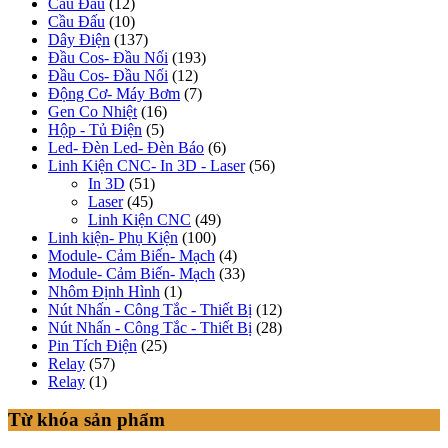
Cầu Đấu
(12)
Cầu Đấu
(10)
Dây Điện
(137)
Đầu Cos- Đầu Nối
(193)
Đầu Cos- Đầu Nối
(12)
Động Cơ- Máy Bơm
(7)
Gen Co Nhiệt
(16)
Hộp - Tủ Điện
(5)
Led- Đèn Led- Đèn Báo
(6)
Linh Kiện CNC- In 3D - Laser
(56)
In 3D
(51)
Laser
(45)
Linh Kiện CNC
(49)
Linh kiện- Phụ Kiện
(100)
Module- Cảm Biến- Mạch
(4)
Module- Cảm Biến- Mạch
(33)
Nhôm Định Hình
(1)
Nút Nhấn - Công Tắc - Thiết Bị
(12)
Nút Nhấn - Công Tắc - Thiết Bị
(28)
Pin Tích Điện
(25)
Relay
(57)
Relay
(1)
Từ khóa sản phẩm