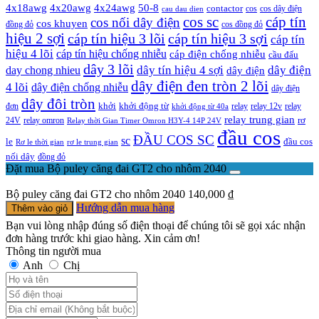
4x20awg
4x24awg
4x18awg
50-8
contactor
cos dây điện
cos
cau dau dien
cos sc
cáp tín
cos nối dây điện
cos khuyen
đồng đỏ
cos đồng đỏ
hiệu 2 sợi
cáp tín hiệu 3 lõi
cáp tín hiệu 3 sợi
cáp tín
hiệu 4 lõi
cáp tín hiệu chống nhiễu
cáp điện chống nhiễu
cầu đấu
dây 3 lõi
dây tín hiệu 4 sợi
dây điện
day chong nhieu
dây điện
dây điện đen tròn 2 lõi
4 lõi
dây điện chống nhiễu
dây điện
dây đôi tròn
khởi
khởi động từ
relay
đơn
khởi động từ 40a
relay 12v
relay
relay trung gian
relay omron
rơ
24V
Relay thời Gian Timer Omron H3Y-4 14P 24V
đầu cos
ĐẦU COS SC
sc
đầu cos
le
Rơ le thời gian
rơ le trung gian
nối dây
đồng đỏ
Đặt mua Bộ puley căng đai GT2 cho nhôm 2040
Bộ puley căng đai GT2 cho nhôm 2040
140,000
₫
Hướng dẫn mua hàng
Thêm vào giỏ
Bạn vui lòng nhập đúng số điện thoại để chúng tôi sẽ gọi xác nhận
đơn hàng trước khi giao hàng. Xin cảm ơn!
Thông tin người mua
Anh
Chị