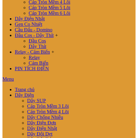
Cáp Tròn Mềm 4 Lõi
Cáp Tròn Mềm 5 Lõi
Cáp Tròn Mềm 6 Lõi
Dây Điện Nhật
Gen Co Nhiệt
Cầu Đấu - Domino
Đầu Cos - Dây Thít
+
Đầu Cos
Dây Thít
Relay - Cảm Biến
+
Relay
Cảm Biến
PIN TÍCH ĐIỆN
Menu
Trang chủ
Dây Điện
Dây SUP
Cáp Tròn Mềm 3 Lõi
Cáp Tròn Mềm 4 Lõi
Dây Chống Nhiễu
Dây Điện Đơn
Dây Điện Nhật
Dây Đôi Dẹt