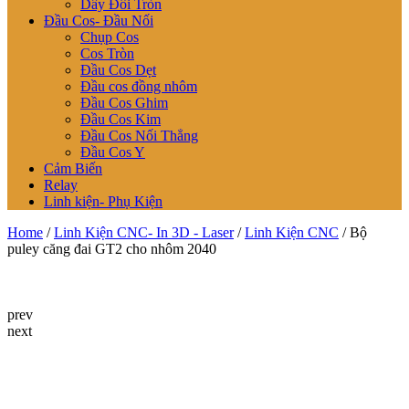
Dây Đôi Tròn
Đầu Cos- Đầu Nối
Chụp Cos
Cos Tròn
Đầu Cos Dẹt
Đầu cos đồng nhôm
Đầu Cos Ghim
Đầu Cos Kim
Đầu Cos Nối Thẳng
Đầu Cos Y
Cảm Biến
Relay
Linh kiện- Phụ Kiện
Home
/
Linh Kiện CNC- In 3D - Laser
/
Linh Kiện CNC
/ Bộ
puley căng đai GT2 cho nhôm 2040
prev
next