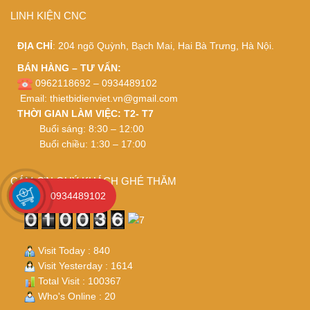
LINH KIỆN CNC
ĐỊA CHỈ
: 204 ngõ Quỳnh, Bạch Mai, Hai Bà Trưng, Hà Nội.
BÁN HÀNG – TƯ VẤN:
0962118692 – 0934489102
Email:
thietbidienviet.vn@gmail.com
THỜI GIAN LÀM VIỆC: T2- T7
Buổi sáng: 8:30 – 12:00
Buổi chiều: 1:30 – 17:00
CÁM ƠN QUÝ KHÁCH GHÉ THĂM
0934489102
Visit Today : 840
Visit Yesterday : 1614
Total Visit : 100367
Who's Online : 20