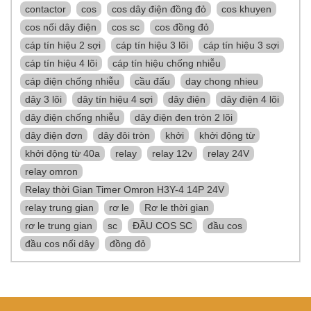
contactor
cos
cos dây điện đồng đỏ
cos khuyen
cos nối dây điện
cos sc
cos đồng đỏ
cáp tín hiệu 2 sợi
cáp tín hiệu 3 lõi
cáp tín hiệu 3 sợi
cáp tín hiệu 4 lõi
cáp tín hiệu chống nhiễu
cáp điện chống nhiễu
cầu đấu
day chong nhieu
dây 3 lõi
dây tín hiệu 4 sợi
dây điện
dây điện 4 lõi
dây điện chống nhiễu
dây điện đen tròn 2 lõi
dây điện đơn
dây đôi tròn
khởi
khởi động từ
khởi động từ 40a
relay
relay 12v
relay 24V
relay omron
Relay thời Gian Timer Omron H3Y-4 14P 24V
relay trung gian
rơ le
Rơ le thời gian
rơ le trung gian
sc
ĐẦU COS SC
đầu cos
đầu cos nối dây
đồng đỏ