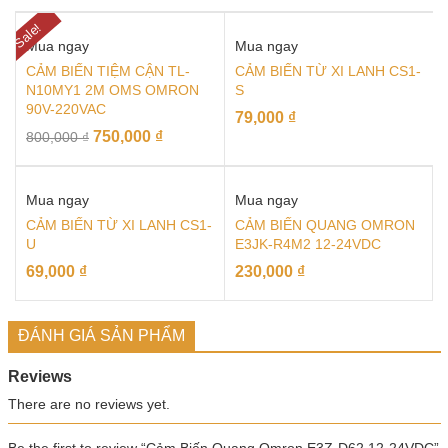
Sale!
Mua ngay
Mua ngay
CẢM BIẾN TIỆM CẬN TL-
CẢM BIẾN TỪ XI LANH CS1-
N10MY1 2M OMS OMRON
S
90V-220VAC
79,000
₫
750,000
₫
800,000
₫
Mua ngay
Mua ngay
CẢM BIẾN TỪ XI LANH CS1-
CẢM BIẾN QUANG OMRON
U
E3JK-R4M2 12-24VDC
69,000
₫
230,000
₫
ĐÁNH GIÁ SẢN PHẨM
Reviews
There are no reviews yet.
Be the first to review “Cảm Biến Quang Omron E3Z-D62 12-24VDC”