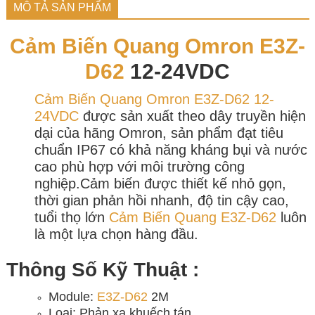
MÔ TẢ SẢN PHẨM
Cảm Biến Quang
Omron E3Z-
D62
12-24VDC
Cảm Biến Quang Omron E3Z-D62 12-
24VDC
được sản xuất theo dây truyền hiện
dại của hãng Omron, sản phẩm đạt tiêu
chuẩn IP67 có khả năng kháng bụi và nước
cao phù hợp với môi trường công
nghiệp.Cảm biến được thiết kế nhỏ gọn,
thời gian phản hồi nhanh, độ tin cậy cao,
tuổi thọ lớn
Cảm Biến Quang
E3Z-D62
luôn
là một lựa chọn hàng đầu.
Thông Số Kỹ Thuật :
Module:
E3Z-D62
2M
Loại: Phản xạ khuếch tán