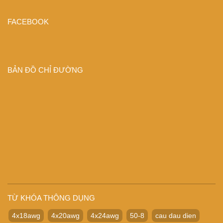
FACEBOOK
BẢN ĐỒ CHỈ ĐƯỜNG
TỪ KHÓA THÔNG DỤNG
4x18awg
4x20awg
4x24awg
50-8
cau dau dien