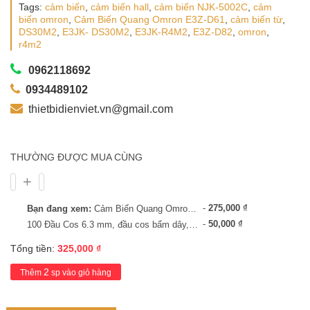
Tags:
cảm biến
,
cảm biến hall
,
cảm biến NJK-5002C
,
cảm
biến omron
,
Cảm Biến Quang Omron E3Z-D61
,
cảm biến từ
,
DS30M2
,
E3JK- DS30M2
,
E3JK-R4M2
,
E3Z-D82
,
omron
,
r4m2
0962118692
0934489102
thietbidienviet.vn@gmail.com
THƯỜNG ĐƯỢC MUA CÙNG
-
275,000
₫
Bạn đang xem:
Cảm Biến Quang Omron E3Z-D62 12-24VDC
-
50,000
₫
100 Đầu Cos 6.3 mm, đầu cos bấm dây, cos dây điện, cos relay, cos cắm
Tổng tiền:
325,000
₫
2
Thêm
sp vào giỏ hàng