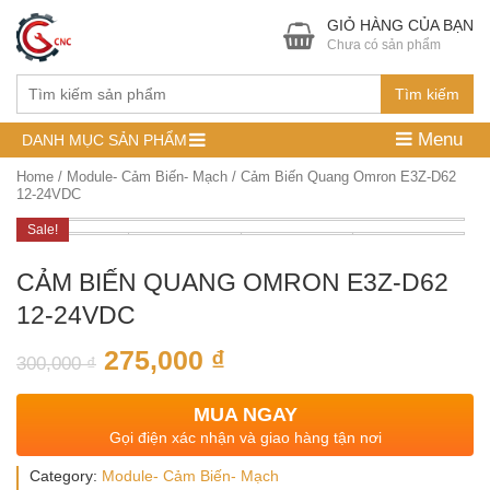
GIỎ HÀNG CỦA BẠN
Chưa có sản phẩm
Tìm kiếm
Menu
DANH MỤC SẢN PHẨM
Home
/
Module- Cảm Biến- Mạch
/ Cảm Biến Quang Omron E3Z-D62
12-24VDC
Sale!
CẢM BIẾN QUANG OMRON E3Z-D62
12-24VDC
275,000
₫
300,000
₫
MUA NGAY
Gọi điện xác nhận và giao hàng tận nơi
Category:
Module- Cảm Biến- Mạch