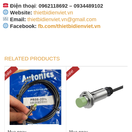
Điện thoại
:
0962118692 – 0934489102
Website:
thietbidienviet.vn
Email:
thietbidienviet.vn@gmail.com
Facebook:
fb.com/thietbidienviet.vn
RELATED PRODUCTS
Sale!
Sale!
Mua ngay
Mua ngay