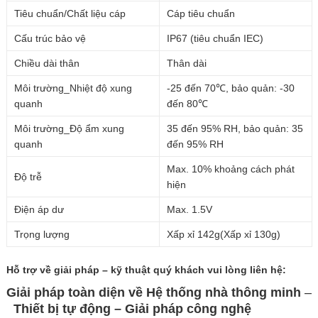
Tiêu chuẩn/Chất liệu cáp
Cáp tiêu chuẩn
Cấu trúc bảo vệ
IP67 (tiêu chuẩn IEC)
Chiều dài thân
Thân dài
Môi trường_Nhiệt độ xung
-25 đến 70℃, bảo quản: -30
quanh
đến 80℃
Môi trường_Độ ẩm xung
35 đến 95% RH, bảo quản: 35
quanh
đến 95% RH
Max. 10% khoảng cách phát
Độ trễ
hiện
Điện áp dư
Max. 1.5V
Trọng lượng
Xấp xỉ 142g(Xấp xỉ 130g)
Hỗ trợ về giải pháp – kỹ thuật quý khách vui lòng
liên hệ:
Giải pháp toàn diện về
Hệ thống nhà thông minh
–
Thiết bị tự động – Giải
pháp công nghệ