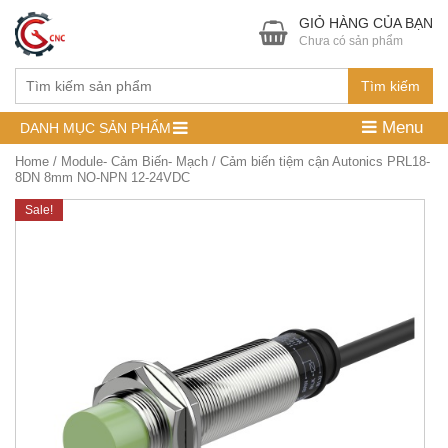
GIỎ HÀNG CỦA BẠN
Chưa có sản phẩm
Tìm kiếm
Menu
DANH MỤC SẢN PHẨM
Home
/
Module- Cảm Biến- Mạch
/ Cảm biến tiệm cận Autonics PRL18-
8DN 8mm NO-NPN 12-24VDC
Sale!