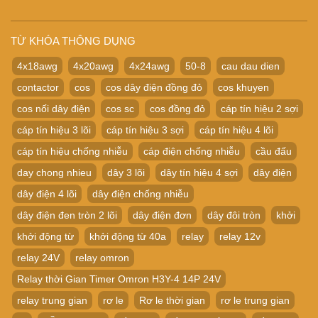
TỪ KHÓA THÔNG DỤNG
4x18awg
4x20awg
4x24awg
50-8
cau dau dien
contactor
cos
cos dây điện đồng đỏ
cos khuyen
cos nối dây điện
cos sc
cos đồng đỏ
cáp tín hiệu 2 sợi
cáp tín hiệu 3 lõi
cáp tín hiệu 3 sợi
cáp tín hiệu 4 lõi
cáp tín hiệu chống nhiễu
cáp điện chống nhiễu
cầu đấu
day chong nhieu
dây 3 lõi
dây tín hiệu 4 sợi
dây điện
dây điện 4 lõi
dây điện chống nhiễu
dây điện đen tròn 2 lõi
dây điện đơn
dây đôi tròn
khởi
khởi động từ
khởi động từ 40a
relay
relay 12v
relay 24V
relay omron
Relay thời Gian Timer Omron H3Y-4 14P 24V
relay trung gian
rơ le
Rơ le thời gian
rơ le trung gian