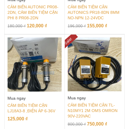
CẢM BIẾN AUTONIC PR08-
CẢM BIẾN TIỆM CẬN
2DN, CẢM BIẾN TIỆM CẬN
AUTONICS PR18-8DN 8MM
PHI 8 PR08-2DN
NO-NPN 12-24VDC
120,000
₫
155,000
₫
180,000
₫
196,000
₫
Sale!
Mua ngay
Mua ngay
CẢM BIẾN TIỆM CẬN TL-
CẢM BIẾN TIỆM CẬN
N10MY1 2M OMS OMRON
LJ18A3-8 ,ĐIỆN ÁP 6-36V
90V-220VAC
125,000
₫
750,000
₫
800,000
₫