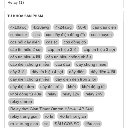
Relay
(1)
TỪ KHÓA SẢN PHẨM
4x18awg
4x20awg
4x24awg
50-8
cau dau dien
contactor
cos
cos dây điện đồng đỏ
cos khuyen
cos nối dây điện
cos sc
cos đồng đỏ
cáp tín hiệu 2 sợi
cáp tín hiệu 3 lõi
cáp tín hiệu 3 sợi
cáp tín hiệu 4 lõi
cáp tín hiệu chống nhiễu
cáp điện chống nhiễu
cầu đấu
day chong nhieu
dây 3 lõi
dây tín hiệu 4 sợi
dây điện
dây điện 4 lõi
dây điện chống nhiễu
dây điện đen tròn 2 lõi
dây điện đơn
dây đôi tròn
khởi
khởi động từ
khởi động từ 40a
relay
relay 12v
relay 24V
relay omron
Relay thời Gian Timer Omron H3Y-4 14P 24V
relay trung gian
rơ le
Rơ le thời gian
rơ le trung gian
sc
ĐẦU COS SC
đầu cos