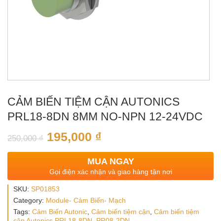
CẢM BIẾN TIỆM CẬN AUTONICS
PRL18-8DN 8MM NO-NPN 12-24VDC
195,000
₫
250,000
₫
MUA NGAY
Gọi điện xác nhận và giao hàng tận nơi
SKU:
SP01853
Category:
Module- Cảm Biến- Mạch
Tags:
Cảm Biến Autonic
,
Cảm biến tiệm cận
,
Cảm biến tiệm
cận Autonics PRL18-8DN
,
PR08-2DN