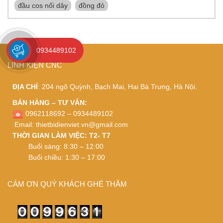
đầu cos nối dây
đồng đỏ
0934489102
LINH KIỆN CNC
ĐỊA CHỈ
: 204 ngõ Quỳnh, Bạch Mai, Hai Bà Trưng, Hà Nội.
BÁN HÀNG – TƯ VẤN:
0962118692 – 0934489102
Email:
thietbidienviet.vn@gmail.com
THỜI GIAN LÀM VIỆC: T2- T7
Buổi sáng: 8:30 – 12:00
Buổi chiều: 1:30 – 17:00
CÁM ƠN QUÝ KHÁCH GHÉ THĂM