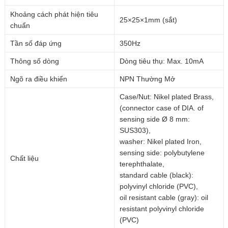
Khoảng cách phát hiện tiêu
25×25×1mm (sắt)
chuẩn
Tần số đáp ứng
350Hz
Thông số dòng
Dòng tiêu thụ: Max. 10mA
Ngõ ra điều khiển
NPN Thường Mở
Case/Nut: Nikel plated Brass,
(connector case of DIA. of
sensing side Ø 8 mm:
SUS303),
washer: Nikel plated Iron,
sensing side: polybutylene
Chất liệu
terephthalate,
standard cable (black):
polyvinyl chloride (PVC),
oil resistant cable (gray): oil
resistant polyvinyl chloride
(PVC)