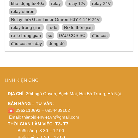
khởi động từ 40a
relay
relay 12v
relay 24V
relay omron
Relay thời Gian Timer Omron H3Y-4 14P 24V
relay trung gian
rơ le
Rơ le thời gian
rơ le trung gian
sc
ĐẦU COS SC
đầu cos
đầu cos nối dây
đồng đỏ
LINH KIỆN CNC
ĐỊA CHỈ
: 204 ngõ Quỳnh, Bạch Mai, Hai Bà Trưng, Hà Nội.
BÁN HÀNG – TƯ VẤN:
0962118692 – 0934489102
Email:
thietbidienviet.vn@gmail.com
THỜI GIAN LÀM VIỆC: T2- T7
Buổi sáng: 8:30 – 12:00
Buổi chiều: 1:30 – 17:00