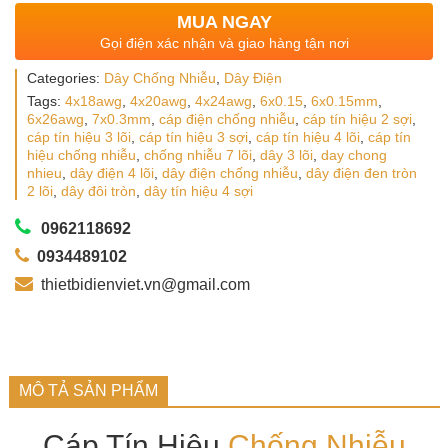
MUA NGAY
Gọi điện xác nhận và giao hàng tận nơi
Categories:
Dây Chống Nhiễu
,
Dây Điện
Tags:
4x18awg
,
4x20awg
,
4x24awg
,
6x0.15
,
6x0.15mm
,
6x26awg
,
7x0.3mm
,
cáp điện chống nhiễu
,
cáp tín hiệu 2 sợi
,
cáp tín hiệu 3 lõi
,
cáp tín hiệu 3 sợi
,
cáp tín hiệu 4 lõi
,
cáp tín
hiệu chống nhiễu
,
chống nhiễu 7 lõi
,
dây 3 lõi
,
day chong
nhieu
,
dây điện 4 lõi
,
dây điện chống nhiễu
,
dây điện đen tròn
2 lõi
,
dây đôi tròn
,
dây tín hiệu 4 sợi
0962118692
0934489102
thietbidienviet.vn@gmail.com
MÔ TẢ SẢN PHẨM
Cáp Tín Hiệu
Chống Nhiễu