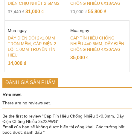
ĐIỆN CHỊU NHIỆT 2.5MM2
CHỐNG NHIỄU 6X18AWG
31,000
₫
55,800
₫
37,440
₫
70,000
₫
Mua ngay
Mua ngay
DÂY ĐIỆN ĐÔI 2×1.0MM
CÁP TÍN HIỆU CHỐNG
TRÒN MỀM, CÁP ĐIỆN 2
NHIỄU 4×0.5MM, DÂY ĐIỆN
LÕI 1.0MM TRUYỀN TÍN
CHỐNG NHIỄU 4X20AWG
HIỆU
35,000
₫
14,000
₫
ĐÁNH GIÁ SẢN PHẨM
Reviews
There are no reviews yet.
Be the first to review “Cáp Tín Hiệu Chống Nhiễu 3×0.3mm, Dây
Điện Chống Nhiễu 3x22AWG”
Email của bạn sẽ không được hiển thị công khai.
Các trường bắt
buộc được đánh dấu
*