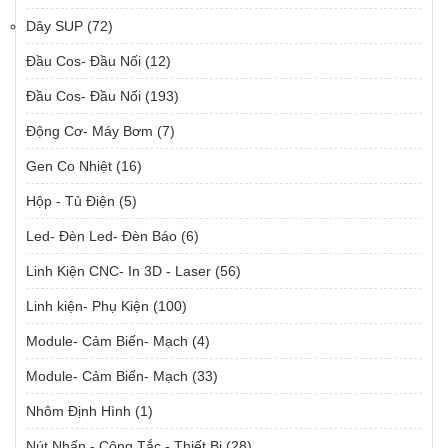
Dây SUP
(72)
Đầu Cos- Đầu Nối
(12)
Đầu Cos- Đầu Nối
(193)
Động Cơ- Máy Bơm
(7)
Gen Co Nhiệt
(16)
Hộp - Tủ Điện
(5)
Led- Đèn Led- Đèn Báo
(6)
Linh Kiện CNC- In 3D - Laser
(56)
Linh kiện- Phụ Kiện
(100)
Module- Cảm Biến- Mạch
(4)
Module- Cảm Biến- Mạch
(33)
Nhôm Định Hình
(1)
Nút Nhấn - Công Tắc - Thiết Bị
(28)