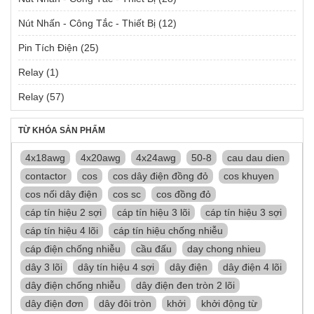
Nút Nhấn - Công Tắc - Thiết Bị
(12)
Pin Tích Điện
(25)
Relay
(1)
Relay
(57)
TỪ KHÓA SẢN PHẨM
4x18awg
4x20awg
4x24awg
50-8
cau dau dien
contactor
cos
cos dây điện đồng đỏ
cos khuyen
cos nối dây điện
cos sc
cos đồng đỏ
cáp tín hiệu 2 sợi
cáp tín hiệu 3 lõi
cáp tín hiệu 3 sợi
cáp tín hiệu 4 lõi
cáp tín hiệu chống nhiễu
cáp điện chống nhiễu
cầu đấu
day chong nhieu
dây 3 lõi
dây tín hiệu 4 sợi
dây điện
dây điện 4 lõi
dây điện chống nhiễu
dây điện đen tròn 2 lõi
dây điện đơn
dây đôi tròn
khởi
khởi động từ