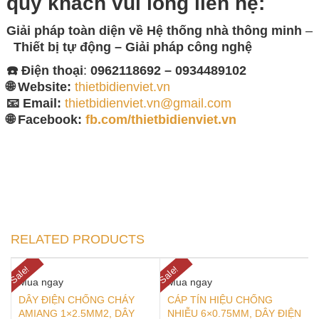
quý khách vui lòng
liên hệ:
Giải pháp toàn diện về
Hệ thống nhà thông minh
–
Thiết bị tự động – Giải
pháp công nghệ
☎️ Điện thoại
:
0962118692 – 0934489102
🌐 Website:
thietbidienviet.vn
📧 Email:
thietbidienviet.vn@gmail.com
🌐 Facebook:
fb.com/thietbidienviet.vn
RELATED PRODUCTS
Sale!
Sale!
Mua ngay
Mua ngay
DÂY ĐIỆN CHỐNG CHÁY
CÁP TÍN HIỆU CHỐNG
AMIANG 1×2.5MM2, DÂY
NHIỄU 6×0.75MM, DÂY ĐIỆN