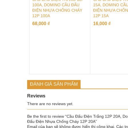
100A, DOMINO CẦU ĐẤU
15A, DOMINO CẦ
ĐIỆN NHỰA CHỐNG CHÁY
ĐIỆN NHỰA CHỐ
12P 100A
12P 15A
68,000
₫
16,000
₫
ĐÁNH GIÁ SẢN PHẨM
Reviews
There are no reviews yet.
Be the first to review “Cầu Đấu Điện Trắng 12P 20A, D
Đấu Điện Nhựa Chống Cháy 12P 20A”
Email của bạn sẽ không được hiển thị công khai.
Các tr