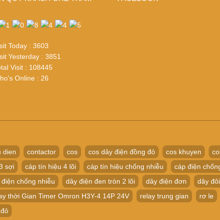
sit Today : 3603
sit Yesterday : 3851
tal Visit : 108445
o's Online : 26
 dien
contactor
cos
cos dây điện đồng đỏ
cos khuyen
co
3 sợi
cáp tín hiệu 4 lõi
cáp tín hiệu chống nhiễu
cáp điện chốn
 điện chống nhiễu
dây điện đen tròn 2 lõi
dây điện đơn
dây đôi
ay thời Gian Timer Omron H3Y-4 14P 24V
relay trung gian
rơ le
 đỏ