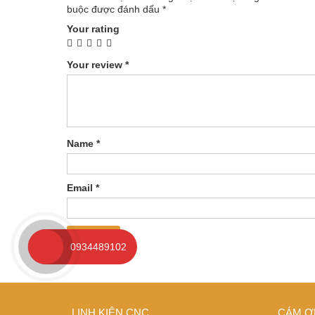
buộc được đánh dấu
*
Your rating
Your review
*
Name
*
Email
*
0934489102
LINH KIỆN CNC
CÁM Ơ