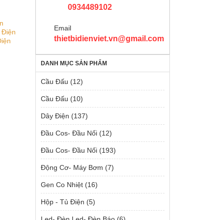
0934489102
n
Email
 Điện
thietbidienviet.vn@gmail.com
iện
DANH MỤC SẢN PHẨM
Cầu Đấu
(12)
Cầu Đấu
(10)
Dây Điện
(137)
Đầu Cos- Đầu Nối
(12)
Đầu Cos- Đầu Nối
(193)
Động Cơ- Máy Bơm
(7)
Gen Co Nhiệt
(16)
Hộp - Tủ Điện
(5)
Led- Đèn Led- Đèn Báo
(6)