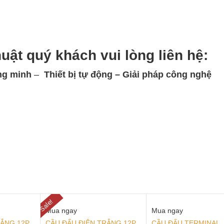
huật quý khách vui lòng
liên hệ:
ng minh
–
Thiết bị tự động – Giải
pháp công nghệ
Sale!
Mua ngay
Mua ngay
RẮNG 12P
CẦU ĐẤU ĐIỆN TRẮNG 12P
CẦU ĐẤU TERMINAL