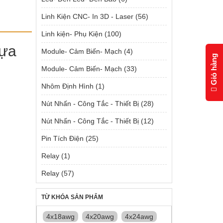
Linh Kiện CNC- In 3D - Laser
(56)
Linh kiện- Phụ Kiện
(100)
ựa
Module- Cảm Biến- Mạch
(4)
Giỏ hàng
Module- Cảm Biến- Mạch
(33)
Nhôm Định Hình
(1)
Nút Nhấn - Công Tắc - Thiết Bị
(28)
Nút Nhấn - Công Tắc - Thiết Bị
(12)
Pin Tích Điện
(25)
Relay
(1)
Relay
(57)
TỪ KHÓA SẢN PHẨM
4x18awg
4x20awg
4x24awg