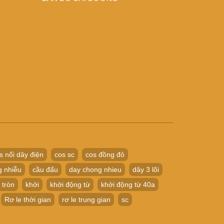
s nối dây điện
cos sc
cos đồng đỏ
g nhiễu
cầu đấu
day chong nhieu
dây 3 lõi
 tròn
khởi
khởi động từ
khởi động từ 40a
Rơ le thời gian
rơ le trung gian
sc