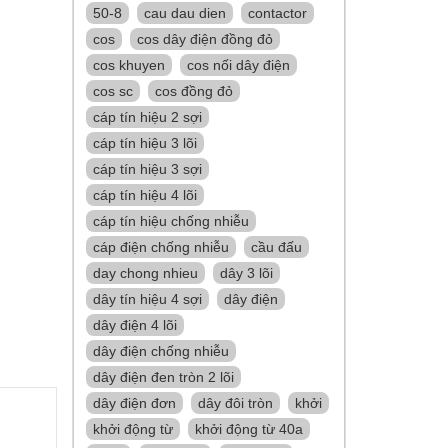
50-8
cau dau dien
contactor
cos
cos dây điện đồng đỏ
cos khuyen
cos nối dây điện
cos sc
cos đồng đỏ
cáp tín hiệu 2 sợi
cáp tín hiệu 3 lõi
cáp tín hiệu 3 sợi
cáp tín hiệu 4 lõi
cáp tín hiệu chống nhiễu
cáp điện chống nhiễu
cầu đấu
day chong nhieu
dây 3 lõi
dây tín hiệu 4 sợi
dây điện
dây điện 4 lõi
dây điện chống nhiễu
dây điện đen tròn 2 lõi
dây điện đơn
dây đôi tròn
khởi
khởi động từ
khởi động từ 40a