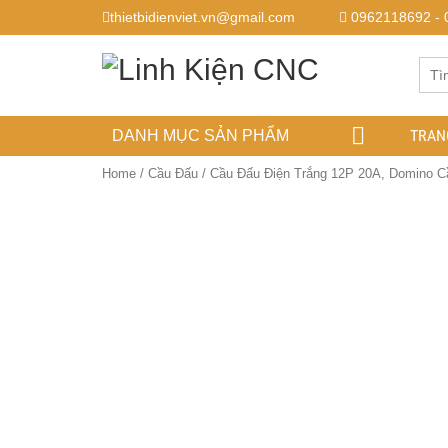
thietbidienviet.vn@gmail.com
0962118692 - 
TRAN
DANH MỤC SẢN PHẨM
Home
/
Cầu Đấu
/ Cầu Đấu Điện Trắng 12P 20A, Domino 