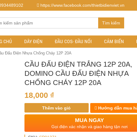
0934489102
https://www.facebook.com/thietbidienviet.vn
Tìm kiếm
G CHỦ
DÂY ĐIỆN
ĐẦU COS- ĐẦU NỐI
CẢM BIẾN
Cầu Đấu Điện Nhựa Chống Cháy 12P 20A
CẦU ĐẤU ĐIỆN TRẮNG 12P 20A,
DOMINO CẦU ĐẤU ĐIỆN NHỰA
CHỐNG CHÁY 12P 20A
18,000
₫
Thêm vào giỏ
Hướng dẫn mua h
MUA NGAY
Gọi điện xác nhận và giao hàng tận nơi