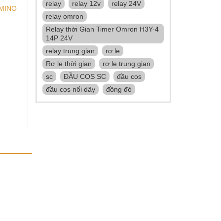
relay
relay 12v
relay 24V
MINO
relay omron
T
Relay thời Gian Timer Omron H3Y-4
14P 24V
relay trung gian
rơ le
Rơ le thời gian
rơ le trung gian
sc
ĐẦU COS SC
đầu cos
đầu cos nối dây
đồng đỏ