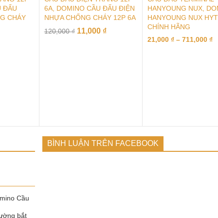
U ĐẤU
6A, DOMINO CẦU ĐẤU ĐIỆN
HANYOUNG NUX, DO
NG CHÁY
NHỰA CHỐNG CHÁY 12P 6A
HANYOUNG NUX HY
CHÍNH HÃNG
11,000
₫
120,000
₫
21,000
₫
–
711,000
₫
BÌNH LUẬN TRÊN FACEBOOK
omino Cầu
ường bắt