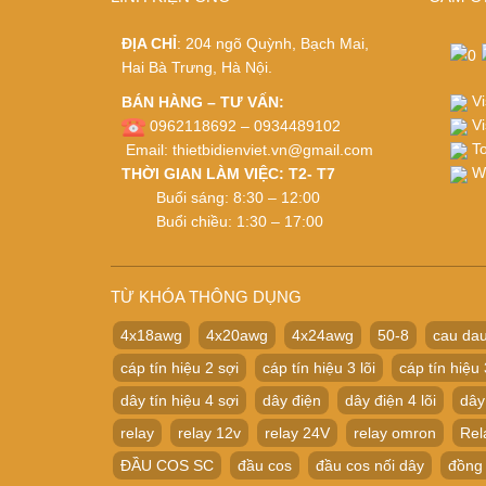
ĐỊA CHỈ
: 204 ngõ Quỳnh, Bạch Mai,
Hai Bà Trưng, Hà Nội.
Vi
BÁN HÀNG – TƯ VẤN:
Vi
0962118692 – 0934489102
To
Email:
thietbidienviet.vn@gmail.com
Wh
THỜI GIAN LÀM VIỆC: T2- T7
Buổi sáng: 8:30 – 12:00
Buổi chiều: 1:30 – 17:00
TỪ KHÓA THÔNG DỤNG
4x18awg
4x20awg
4x24awg
50-8
cau dau
cáp tín hiệu 2 sợi
cáp tín hiệu 3 lõi
cáp tín hiệu 
dây tín hiệu 4 sợi
dây điện
dây điện 4 lõi
dây
relay
relay 12v
relay 24V
relay omron
Rel
ĐẦU COS SC
đầu cos
đầu cos nối dây
đồng