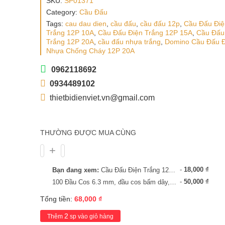
SKU:
SP01371
Category:
Cầu Đấu
Tags:
cau dau dien
,
cầu đấu
,
cầu đấu 12p
,
Cầu Đấu Điệ
Trắng 12P 10A
,
Cầu Đấu Điện Trắng 12P 15A
,
Cầu Đấu
Trắng 12P 20A
,
cầu đấu nhựa trắng
,
Domino Cầu Đấu Đ
Nhựa Chống Cháy 12P 20A
0962118692
0934489102
thietbidienviet.vn@gmail.com
THƯỜNG ĐƯỢC MUA CÙNG
-
18,000
₫
Bạn đang xem:
Cầu Đấu Điện Trắng 12P 20A, Domino Cầu Đấu Điện Nhựa Chống Cháy 12P 20A
-
50,000
₫
100 Đầu Cos 6.3 mm, đầu cos bấm dây, cos dây điện, cos relay, cos cắm
Tổng tiền:
68,000
₫
2
Thêm
sp vào giỏ hàng