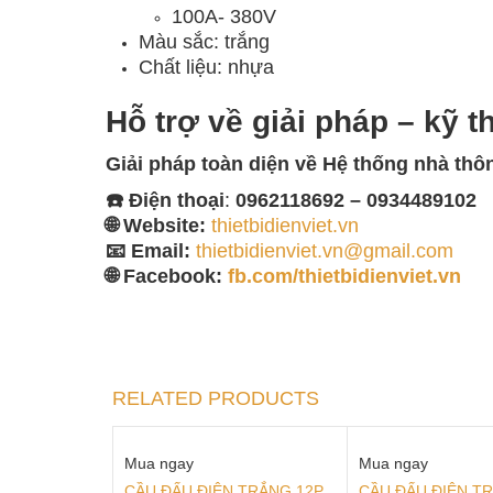
100A- 380V
Màu sắc: trắng
Chất liệu: nhựa
Hỗ trợ về giải pháp – kỹ t
Giải pháp toàn diện về
Hệ thống nhà thô
☎️ Điện thoại
:
0962118692 – 0934489102
🌐 Website:
thietbidienviet.vn
📧 Email:
thietbidienviet.vn@gmail.com
🌐 Facebook:
fb.com/thietbidienviet.vn
RELATED PRODUCTS
Mua ngay
Mua ngay
CẦU ĐẤU ĐIỆN TRẮNG 12P
CẦU ĐẤU ĐIỆN T