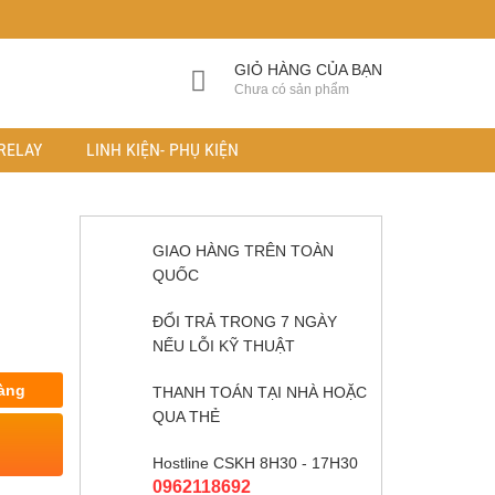
GIỎ HÀNG CỦA BẠN
Chưa có sản phẩm
RELAY
LINH KIỆN- PHỤ KIỆN
GIAO HÀNG TRÊN TOÀN
QUỐC
ĐỔI TRẢ TRONG 7 NGÀY
NẾU LỖI KỸ THUẬT
àng
THANH TOÁN TẠI NHÀ HOẶC
QUA THẺ
Hostline CSKH 8H30 - 17H30
0962118692