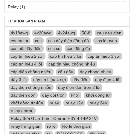
Relay
(1)
TỪ KHÓA SẢN PHẨM
4x18awg
4x20awg
4x24awg
50-8
cau dau dien
contactor
cos
cos dây điện đồng đỏ
cos khuyen
cos nối dây điện
cos sc
cos đồng đỏ
cáp tín hiệu 2 sợi
cáp tín hiệu 3 lõi
cáp tín hiệu 3 sợi
cáp tín hiệu 4 lõi
cáp tín hiệu chống nhiễu
cáp điện chống nhiễu
cầu đấu
day chong nhieu
dây 3 lõi
dây tín hiệu 4 sợi
dây điện
dây điện 4 lõi
dây điện chống nhiễu
dây điện đen tròn 2 lõi
dây điện đơn
dây đôi tròn
khởi
khởi động từ
khởi động từ 40a
relay
relay 12v
relay 24V
relay omron
Relay thời Gian Timer Omron H3Y-4 14P 24V
relay trung gian
rơ le
Rơ le thời gian
rơ le trung gian
sc
ĐẦU COS SC
đầu cos