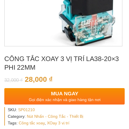
CÔNG TẮC XOAY 3 VỊ TRÍ LA38-20×3
PHI 22MM
28,000
₫
32,000
₫
MUA NGAY
Gọi điện xác nhận và giao hàng tận nơi
SKU:
SP01210
Category:
Nút Nhấn - Công Tắc - Thiết Bị
Tags:
Công tắc xoay
,
XOay 3 vị trí