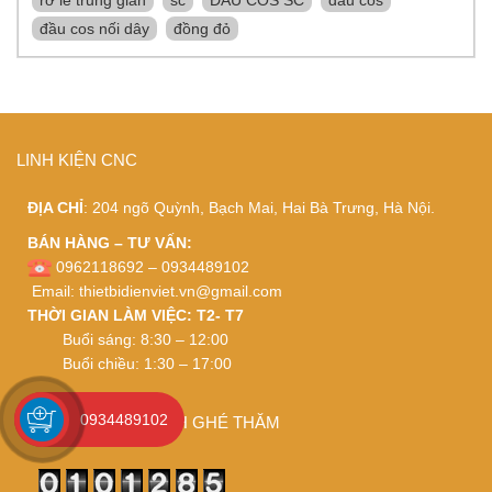
đầu cos nối dây
đồng đỏ
LINH KIỆN CNC
ĐỊA CHỈ
: 204 ngõ Quỳnh, Bạch Mai, Hai Bà Trưng, Hà Nội.
BÁN HÀNG – TƯ VẤN:
0962118692 – 0934489102
Email:
thietbidienviet.vn@gmail.com
THỜI GIAN LÀM VIỆC: T2- T7
Buổi sáng: 8:30 – 12:00
Buổi chiều: 1:30 – 17:00
0934489102
CÁM ƠN QUÝ KHÁCH GHÉ THĂM