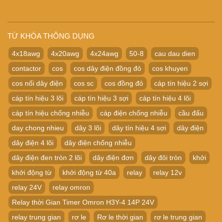
TỪ KHÓA THÔNG DỤNG
4x18awg
4x20awg
4x24awg
50-8
cau dau dien
contactor
cos
cos dây điện đồng đỏ
cos khuyen
cos nối dây điện
cos sc
cos đồng đỏ
cáp tín hiệu 2 sợi
cáp tín hiệu 3 lõi
cáp tín hiệu 3 sợi
cáp tín hiệu 4 lõi
cáp tín hiệu chống nhiễu
cáp điện chống nhiễu
cầu đấu
day chong nhieu
dây 3 lõi
dây tín hiệu 4 sợi
dây điện
dây điện 4 lõi
dây điện chống nhiễu
dây điện đen tròn 2 lõi
dây điện đơn
dây đôi tròn
khởi
khởi động từ
khởi động từ 40a
relay
relay 12v
relay 24V
relay omron
Relay thời Gian Timer Omron H3Y-4 14P 24V
relay trung gian
rơ le
Rơ le thời gian
rơ le trung gian