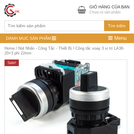
GIỎ HÀNG CỦA BẠN
Chưa có sản phẩm
Tìm kiếm
Menu
DANH MỤC SẢN PHẨM
Home
/
Nút Nhấn - Công Tắc - Thiết Bị
/ Công tắc xoay 3 vị trí LA38-
20×3 phi 22mm
Sale!