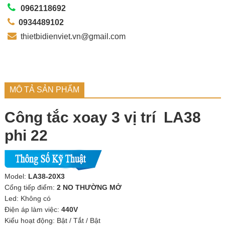
0962118692
0934489102
thietbidienviet.vn@gmail.com
MÔ TẢ SẢN PHẨM
Công tắc xoay 3 vị trí LA38
phi 22
Model:
LA38-20X3
Cổng tiếp điểm:
2 NO THƯỜNG MỞ
Led: Không có
Điện áp làm việc:
440V
Kiểu hoạt động: Bật / Tắt / Bật