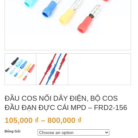
ĐẦU COS NỐI DÂY ĐIỆN, BỘ COS
ĐẦU ĐẠN ĐỰC CÁI MPD – FRD2-156
105,000
₫
–
800,000
₫
Đóng Gói