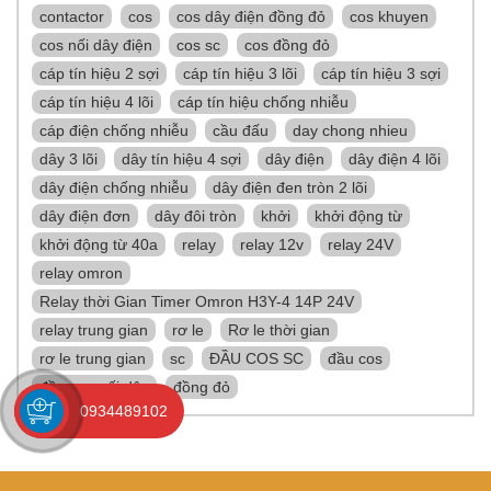
contactor
cos
cos dây điện đồng đỏ
cos khuyen
cos nối dây điện
cos sc
cos đồng đỏ
cáp tín hiệu 2 sợi
cáp tín hiệu 3 lõi
cáp tín hiệu 3 sợi
cáp tín hiệu 4 lõi
cáp tín hiệu chống nhiễu
cáp điện chống nhiễu
cầu đấu
day chong nhieu
dây 3 lõi
dây tín hiệu 4 sợi
dây điện
dây điện 4 lõi
dây điện chống nhiễu
dây điện đen tròn 2 lõi
dây điện đơn
dây đôi tròn
khởi
khởi động từ
khởi động từ 40a
relay
relay 12v
relay 24V
relay omron
Relay thời Gian Timer Omron H3Y-4 14P 24V
relay trung gian
rơ le
Rơ le thời gian
rơ le trung gian
sc
ĐẦU COS SC
đầu cos
đầu cos nối dây
đồng đỏ
0934489102