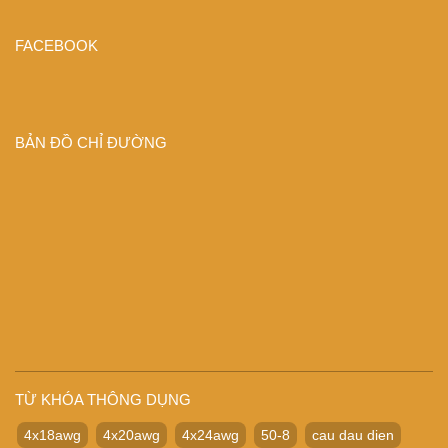
FACEBOOK
BẢN ĐỒ CHỈ ĐƯỜNG
TỪ KHÓA THÔNG DỤNG
4x18awg
4x20awg
4x24awg
50-8
cau dau dien