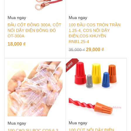
Mua ngay
Mua ngay
ĐẦU CỐT ĐỒNG 300A, CỐT
100 ĐẦU COS TRÒN TRẦN
NỐI DÂY ĐIỆN ĐỒNG ĐỎ
1.25-4, COS NỐI DÂY
OT-300A
ĐIỆN,COS KHUYÊN
RNB1.25-4
18,000
₫
29,000
₫
35,000
₫
Sale!
Mua ngay
Mua ngay
100 CÚT NỐI DÂY ĐIỆN
100 CAO SU BỌC COS 6.3,