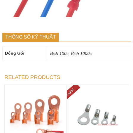
THÔNG SỐ KỸ THUẬT
Đóng Gói
Bịch 100c, Bịch 1000c
RELATED PRODUCTS
Sale!