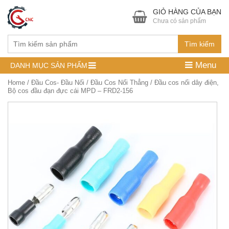
GIỎ HÀNG CỦA BẠN
Chưa có sản phẩm
Tìm kiếm
Menu
DANH MỤC SẢN PHẨM
Home
/
Đầu Cos- Đầu Nối
/
Đầu Cos Nối Thẳng
/ Đầu cos nối dây điện,
Bộ cos đầu đạn đực cái MPD – FRD2-156