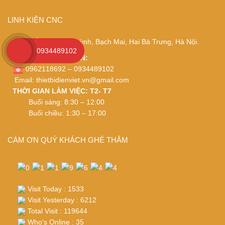
LINH KIỆN CNC
ĐỊA CHỈ
: 204 ngõ Quỳnh, Bạch Mai, Hai Bà Trưng, Hà Nội.
0934489102
BÁN HÀNG – TƯ VẤN:
0962118692 – 0934489102
Email:
thietbidienviet.vn@gmail.com
THỜI GIAN LÀM VIỆC: T2- T7
Buổi sáng: 8:30 – 12:00
Buổi chiều: 1:30 – 17:00
CÁM ƠN QUÝ KHÁCH GHÉ THĂM
Visit Today : 1533
Visit Yesterday : 6212
Total Visit : 119644
Who's Online : 35