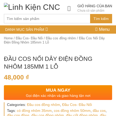
GIỎ HÀNG CỦA BẠN
Chưa có sản phẩm
Tìm kiếm
Menu
DANH MỤC SẢN PHẨM
Home
/
Đầu Cos- Đầu Nối
/
Đầu cos đồng nhôm
/ Đầu Cos Nối Dây
Điện Đồng Nhôm 185mm 1 Lỗ
ĐẦU COS NỐI DÂY ĐIỆN ĐỒNG
NHÔM 185MM 1 LỖ
48,000
₫
MUA NGAY
Gọi điện xác nhận và giao hàng tận nơi
Categories:
Đầu cos đồng nhôm
,
Đầu Cos- Đầu Nối
Tags:
có đồng nhôm 35mm
,
cos đồng nhôm 50mm
,
đầu cos
,
đầu cos đồng
,
đầu cos đồng nhôm
,
đầu cốt đồng nhôm
,
đầu