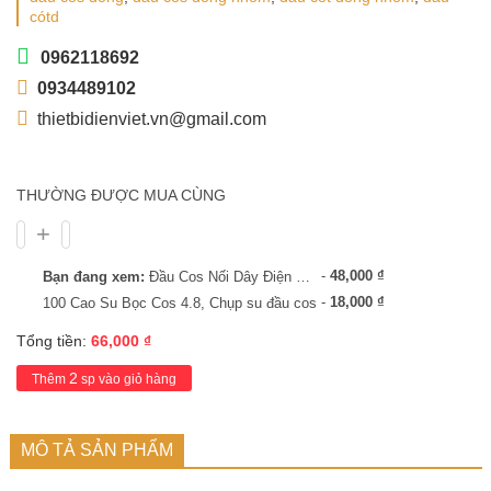
cótd
0962118692
0934489102
thietbidienviet.vn@gmail.com
THƯỜNG ĐƯỢC MUA CÙNG
-
48,000
₫
Bạn đang xem:
Đầu Cos Nối Dây Điện Đồng Nhôm 185mm 1 Lỗ
-
18,000
₫
100 Cao Su Bọc Cos 4.8, Chụp su đầu cos
Tổng tiền:
66,000
₫
2
Thêm
sp vào giỏ hàng
MÔ TẢ SẢN PHẨM