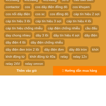
contactor
cos
cos dây điện đồng đỏ
cos khuyen
cos nối dây điện
cos sc
cos đồng đỏ
cáp tín hiệu 2 sợi
cáp tín hiệu 3 lõi
cáp tín hiệu 3 sợi
cáp tín hiệu 4 lõi
cáp tín hiệu chống nhiễu
cáp điện chống nhiễu
cầu đấu
day chong nhieu
dây 3 lõi
dây tín hiệu 4 sợi
dây điện
dây điện 4 lõi
dây điện chống nhiễu
dây điện đen tròn 2 lõi
dây điện đơn
dây đôi tròn
khởi
khởi động từ
khởi động từ 40a
relay
relay 12v
relay 24V
relay omron
Relay thời Gian Timer Omron H3Y-4 14P 24V
Thêm vào giỏ
Hướng dẫn mua hàng
relay trung gian
rơ le
Rơ le thời gian
rơ le trung gian
sc
ĐẦU COS SC
đầu cos
đầu cos nối dây
đồng đỏ
Copyright © 2010 Website Thuộc Về Linh Kiện CNC