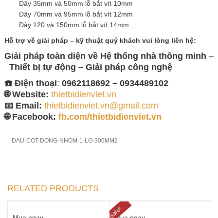
Dây 35mm và 50mm lỗ bắt vít 10mm
Dây 70mm và 95mm lỗ bắt vít 12mm
Dây 120 và 150mm lỗ bắt vít 14mm
Hỗ trợ về giải pháp – kỹ thuật quý khách vui lòng
liên hệ:
Giải pháp toàn diện về
Hệ thống nhà thông minh
–
Thiết bị tự động – Giải
pháp công nghệ
☎️ Điện thoại
:
0962118692 – 0934489102
🌐 Website:
thietbidienviet.vn
📧 Email:
thietbidienviet.vn@gmail.com
🌐 Facebook:
fb.com/thietbidienviet.vn
DAU-COT-DONG-NHOM-1-LO-300MM2
RELATED PRODUCTS
Sale!
Mua ngay
Mua ngay