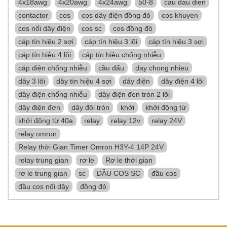
4x18awg
4x20awg
4x24awg
50-8
cau dau dien
contactor
cos
cos dây điện đồng đỏ
cos khuyen
cos nối dây điện
cos sc
cos đồng đỏ
cáp tín hiệu 2 sợi
cáp tín hiệu 3 lõi
cáp tín hiệu 3 sợi
cáp tín hiệu 4 lõi
cáp tín hiệu chống nhiễu
cáp điện chống nhiễu
cầu đấu
day chong nhieu
dây 3 lõi
dây tín hiệu 4 sợi
dây điện
dây điện 4 lõi
dây điện chống nhiễu
dây điện đen tròn 2 lõi
dây điện đơn
dây đôi tròn
khởi
khởi động từ
khởi động từ 40a
relay
relay 12v
relay 24V
relay omron
Relay thời Gian Timer Omron H3Y-4 14P 24V
relay trung gian
rơ le
Rơ le thời gian
rơ le trung gian
sc
ĐẦU COS SC
đầu cos
đầu cos nối dây
đồng đỏ