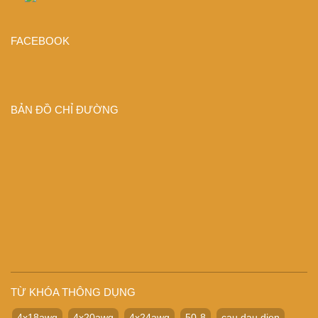
FACEBOOK
BẢN ĐỒ CHỈ ĐƯỜNG
TỪ KHÓA THÔNG DỤNG
4x18awg
4x20awg
4x24awg
50-8
cau dau dien