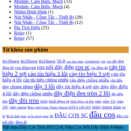
Module- Cảm Biến- Mạch
(33)
Module- Cảm Biến- Mạch
(4)
Nhôm Định Hình
(1)
Nút Nhấn - Công Tắc - Thiết Bị
(28)
Nút Nhấn - Công Tắc - Thiết Bị
(12)
Pin Tích Điện
(25)
Relay
(1)
Relay
(57)
Từ khóa sản phẩm
4x20awg
4x24awg
4x18awg
50-8
contactor
cos dây điện
cos
cau dau dien
cos sc
cáp tín
cos nối dây điện
cos khuyen
đồng đỏ
cos đồng đỏ
hiệu 2 sợi
cáp tín hiệu 3 lõi
cáp tín hiệu 3 sợi
cáp tín
hiệu 4 lõi
cáp tín hiệu chống nhiễu
cáp điện chống nhiễu
cầu đấu
dây 3 lõi
dây tín hiệu 4 sợi
dây điện
day chong nhieu
dây điện
dây điện đen tròn 2 lõi
4 lõi
dây điện chống nhiễu
dây điện
dây đôi tròn
khởi
khởi động từ
relay
đơn
khởi động từ 40a
relay 12v
relay
relay trung gian
relay omron
rơ
24V
Relay thời Gian Timer Omron H3Y-4 14P 24V
đầu cos
ĐẦU COS SC
sc
đầu cos
le
Rơ le thời gian
rơ le trung gian
nối dây
đồng đỏ
Đặt mua Đầu Cos Tròn RV5.5-8, Đầu Cos Nối Dây Điện 4-6mm