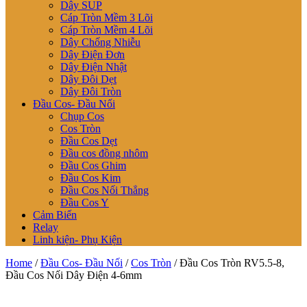
Dây SUP
Cáp Tròn Mềm 3 Lõi
Cáp Tròn Mềm 4 Lõi
Dây Chống Nhiễu
Dây Điện Đơn
Dây Điện Nhật
Dây Đôi Dẹt
Dây Đôi Tròn
Đầu Cos- Đầu Nối
Chụp Cos
Cos Tròn
Đầu Cos Dẹt
Đầu cos đồng nhôm
Đầu Cos Ghim
Đầu Cos Kim
Đầu Cos Nối Thẳng
Đầu Cos Y
Cảm Biến
Relay
Linh kiện- Phụ Kiện
Home
/
Đầu Cos- Đầu Nối
/
Cos Tròn
/ Đầu Cos Tròn RV5.5-8,
Đầu Cos Nối Dây Điện 4-6mm