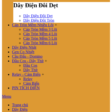
Dây Điện Đôi Dẹt
Dây Điện Đôi Dẹt
Dây Điện Đôi Tròn
Cáp Tròn Mềm Nhiều Lõi
+
Cáp Tròn Mềm 3 Lõi
Cáp Tròn Mềm 4 Lõi
Cáp Tròn Mềm 5 Lõi
Cáp Tròn Mềm 6 Lõi
Dây Điện Nhật
Gen Co Nhiệt
Cầu Đấu - Domino
Đầu Cos - Dây Thít
+
Đầu Cos
Dây Thít
Relay - Cảm Biến
+
Relay
Cảm Biến
PIN TÍCH ĐIỆN
Menu
Trang chủ
Dây Điện