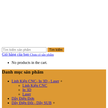
Tìm kiếm
Giỏ hàng của bạn
Chưa có sản phẩm
No products in the cart.
Danh mục sản phẩm
Linh Kiện CNC- In 3D - Laser
+
Linh Kiện CNC
In 3D
Laser
Dây Điện Đơn
Dây Điện Đôi - Dây SUB
+