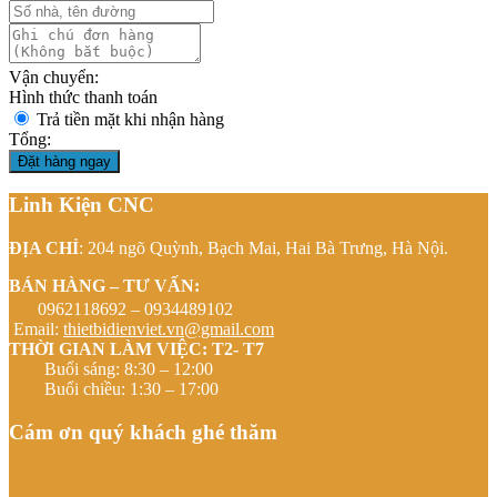
Vận chuyển:
Hình thức thanh toán
Trả tiền mặt khi nhận hàng
Tổng:
Đặt hàng ngay
Linh Kiện CNC
ĐỊA CHỈ
: 204 ngõ Quỳnh, Bạch Mai, Hai Bà Trưng, Hà Nội.
BÁN HÀNG – TƯ VẤN:
0962118692 – 0934489102
Email:
thietbidienviet.vn@gmail.com
THỜI GIAN LÀM VIỆC: T2- T7
Buổi sáng: 8:30 – 12:00
Buổi chiều: 1:30 – 17:00
Cám ơn quý khách ghé thăm