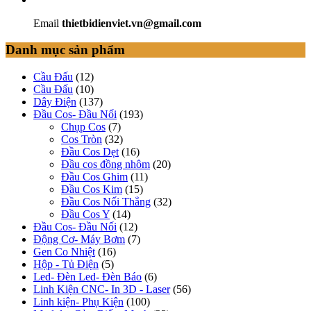
Email
thietbidienviet.vn@gmail.com
Danh mục sản phẩm
Cầu Đấu
(12)
Cầu Đấu
(10)
Dây Điện
(137)
Đầu Cos- Đầu Nối
(193)
Chụp Cos
(7)
Cos Tròn
(32)
Đầu Cos Dẹt
(16)
Đầu cos đồng nhôm
(20)
Đầu Cos Ghim
(11)
Đầu Cos Kim
(15)
Đầu Cos Nối Thẳng
(32)
Đầu Cos Y
(14)
Đầu Cos- Đầu Nối
(12)
Động Cơ- Máy Bơm
(7)
Gen Co Nhiệt
(16)
Hộp - Tủ Điện
(5)
Led- Đèn Led- Đèn Báo
(6)
Linh Kiện CNC- In 3D - Laser
(56)
Linh kiện- Phụ Kiện
(100)