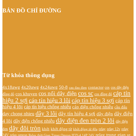
BẢN ĐỒ CHỈ ĐƯỜNG
Từ khóa thông dụng
4x20awg
4x24awg
4x18awg
50-8
contactor
cos dây điện
cos
cau dau dien
cos sc
cáp tín
cos nối dây điện
cos khuyen
đồng đỏ
cos đồng đỏ
hiệu 2 sợi
cáp tín hiệu 3 lõi
cáp tín hiệu 3 sợi
cáp tín
hiệu 4 lõi
cáp tín hiệu chống nhiễu
cáp điện chống nhiễu
cầu đấu
dây 3 lõi
dây tín hiệu 4 sợi
dây điện
day chong nhieu
dây điện
dây điện đen tròn 2 lõi
4 lõi
dây điện chống nhiễu
dây điện
dây đôi tròn
khởi
khởi động từ
relay
đơn
khởi động từ 40a
relay 12v
relay
relay trung gian
relay omron
rơ
24V
Relay thời Gian Timer Omron H3Y-4 14P 24V