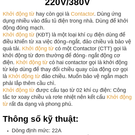
220V/380V
Khởi động từ
hay còn gọi là
Contactor
. Dùng ứng
dụng nhiều vào đấu tủ điện trong nhà. Dùng để khởi
động đóng mạch.
Khởi động từ
(KĐT) là một loại khí cụ điện dùng để
điều khiển từ xa việc đóng–ngắt, đảo chiều và bảo vệ
quá tải.
Khởi động từ
có một Contactor (CTT) gọi là
khởi động từ đơn thường để đóng- ngắt động cơ
điện.
Khởi động từ
có hai contactor gọi là khởi động
từ kép dùng để thay đổi chiều quay của động cơ gọi
là
Khởi động từ
đảo chiều. Muốn bảo vệ ngắn mạch
phải lắp thêm cầu chì.
Khởi động từ
được cấu tạo từ 02 khí cụ điện: Công
tắc tơ xoay chiều và rơle nhiệt nên kết cấu
Khởi động
từ
rất đa dạng và phong phú.
Thông số kỹ thuật:
Dòng định mức: 22A