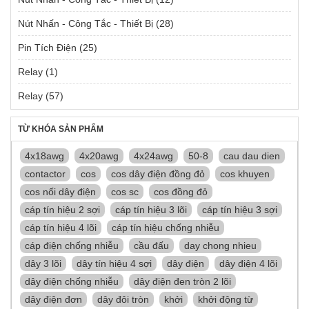
Nút Nhấn - Công Tắc - Thiết Bị
(28)
Pin Tích Điện
(25)
Relay
(1)
Relay
(57)
TỪ KHÓA SẢN PHẨM
4x18awg
4x20awg
4x24awg
50-8
cau dau dien
contactor
cos
cos dây điện đồng đỏ
cos khuyen
cos nối dây điện
cos sc
cos đồng đỏ
cáp tín hiệu 2 sợi
cáp tín hiệu 3 lõi
cáp tín hiệu 3 sợi
cáp tín hiệu 4 lõi
cáp tín hiệu chống nhiễu
cáp điện chống nhiễu
cầu đấu
day chong nhieu
dây 3 lõi
dây tín hiệu 4 sợi
dây điện
dây điện 4 lõi
dây điện chống nhiễu
dây điện đen tròn 2 lõi
dây điện đơn
dây đôi tròn
khởi
khởi động từ