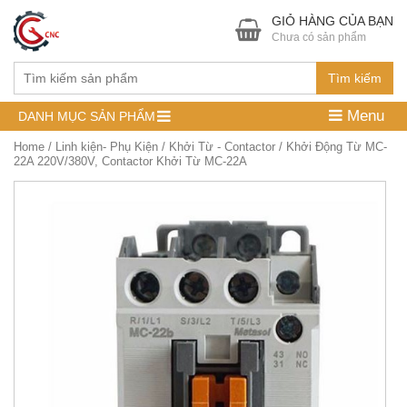
GIỎ HÀNG CỦA BẠN
Chưa có sản phẩm
Tìm kiếm
Menu
DANH MỤC SẢN PHẨM
Home
/
Linh kiện- Phụ Kiện
/
Khởi Từ - Contactor
/ Khởi Động Từ MC-
22A 220V/380V, Contactor Khởi Từ MC-22A