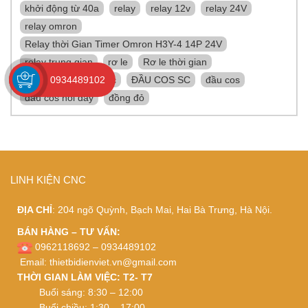
khởi động từ 40a
relay
relay 12v
relay 24V
relay omron
Relay thời Gian Timer Omron H3Y-4 14P 24V
relay trung gian
rơ le
Rơ le thời gian
0934489102
rơ le trung gian
sc
ĐẦU COS SC
đầu cos
đầu cos nối dây
đồng đỏ
LINH KIỆN CNC
ĐỊA CHỈ
: 204 ngõ Quỳnh, Bạch Mai, Hai Bà Trưng, Hà Nội.
BÁN HÀNG – TƯ VẤN:
0962118692 – 0934489102
Email:
thietbidienviet.vn@gmail.com
THỜI GIAN LÀM VIỆC: T2- T7
Buổi sáng: 8:30 – 12:00
Buổi chiều: 1:30 – 17:00