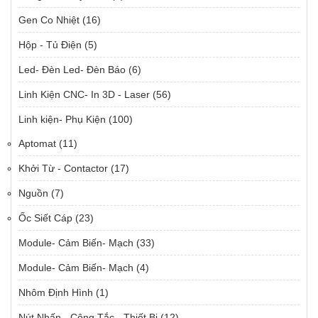
Gen Co Nhiệt
(16)
Hộp - Tủ Điện
(5)
Led- Đèn Led- Đèn Báo
(6)
Linh Kiện CNC- In 3D - Laser
(56)
Linh kiện- Phụ Kiện
(100)
Aptomat
(11)
Khởi Từ - Contactor
(17)
Nguồn
(7)
Ốc Siết Cáp
(23)
Module- Cảm Biến- Mạch
(33)
Module- Cảm Biến- Mạch
(4)
Nhôm Định Hình
(1)
Nút Nhấn - Công Tắc - Thiết Bị
(12)