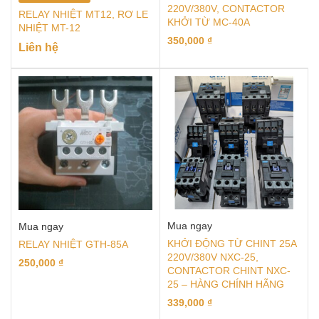
220V/380V, CONTACTOR
RELAY NHIỆT MT12, RƠ LE
KHỞI TỪ MC-40A
NHIỆT MT-12
350,000
₫
Liên hệ
Mua ngay
Mua ngay
KHỞI ĐỘNG TỪ CHINT 25A
RELAY NHIỆT GTH-85A
220V/380V NXC-25,
250,000
₫
CONTACTOR CHINT NXC-
25 – HÀNG CHÍNH HÃNG
339,000
₫