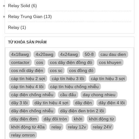
Relay Solid
(6)
Relay Trung Gian
(13)
Relay
(1)
TỪ KHÓA SẢN PHẨM
4x18awg
4x20awg
4x24awg
50-8
cau dau dien
contactor
cos
cos dây điện đồng đỏ
cos khuyen
cos nối dây điện
cos sc
cos đồng đỏ
cáp tín hiệu 2 sợi
cáp tín hiệu 3 lõi
cáp tín hiệu 3 sợi
cáp tín hiệu 4 lõi
cáp tín hiệu chống nhiễu
cáp điện chống nhiễu
cầu đấu
day chong nhieu
dây 3 lõi
dây tín hiệu 4 sợi
dây điện
dây điện 4 lõi
dây điện chống nhiễu
dây điện đen tròn 2 lõi
dây điện đơn
dây đôi tròn
khởi
khởi động từ
khởi động từ 40a
relay
relay 12v
relay 24V
relay omron