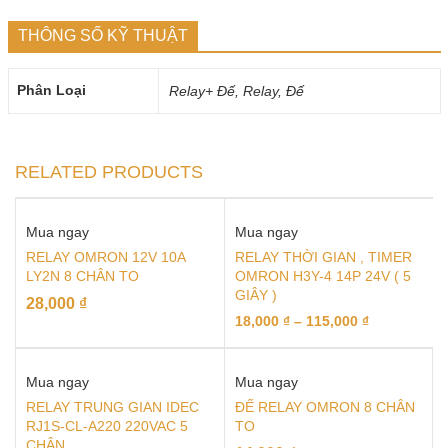
THÔNG SỐ KỸ THUẬT
Phân Loại
Relay+ Đế, Relay, Đế
RELATED PRODUCTS
Mua ngay
Mua ngay
RELAY OMRON 12V 10A
RELAY THỜI GIAN , TIMER
LY2N 8 CHÂN TO
OMRON H3Y-4 14P 24V ( 5
GIÂY )
28,000
₫
18,000
₫
–
115,000
₫
Mua ngay
Mua ngay
RELAY TRUNG GIAN IDEC
ĐẾ RELAY OMRON 8 CHÂN
RJ1S-CL-A220 220VAC 5
TO
CHÂN