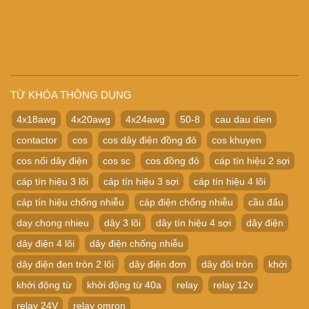
TỪ KHÓA THÔNG DỤNG
4x18awg
4x20awg
4x24awg
50-8
cau dau dien
contactor
cos
cos dây điện đồng đỏ
cos khuyen
cos nối dây điện
cos sc
cos đồng đỏ
cáp tín hiệu 2 sợi
cáp tín hiệu 3 lõi
cáp tín hiệu 3 sợi
cáp tín hiệu 4 lõi
cáp tín hiệu chống nhiễu
cáp điện chống nhiễu
cầu đấu
day chong nhieu
dây 3 lõi
dây tín hiệu 4 sợi
dây điện
dây điện 4 lõi
dây điện chống nhiễu
dây điện đen tròn 2 lõi
dây điện đơn
dây đôi tròn
khởi
khởi động từ
khởi động từ 40a
relay
relay 12v
relay 24V
relay omron