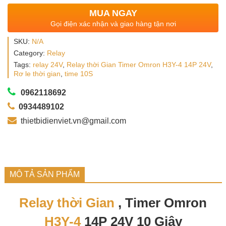
MUA NGAY
Gọi điện xác nhận và giao hàng tận nơi
SKU:
N/A
Category:
Relay
Tags:
relay 24V
,
Relay thời Gian Timer Omron H3Y-4 14P 24V
,
Rơ le thời gian
,
time 10S
0962118692
0934489102
thietbidienviet.vn@gmail.com
MÔ TẢ SẢN PHẨM
Relay thời Gian
, Timer Omron
H3Y-4
14P 24V
10 Giây