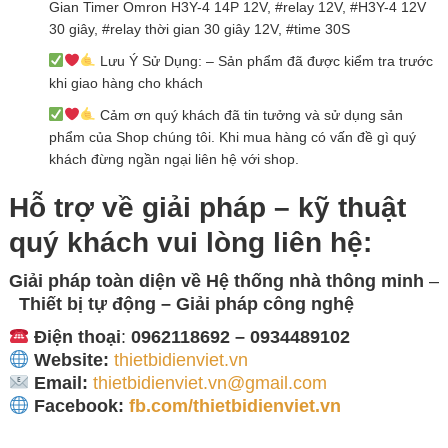
Gian Timer Omron H3Y-4 14P 12V, #relay 12V, #H3Y-4 12V
30 giây, #relay thời gian 30 giây 12V, #time 30S
Lưu Ý Sử Dụng: – Sản phẩm đã được kiểm tra trước
khi giao hàng cho khách
Cảm ơn quý khách đã tin tưởng và sử dụng sản
phẩm của Shop chúng tôi. Khi mua hàng có vấn đề gì quý
khách đừng ngần ngại liên hệ với shop.
Hỗ trợ về giải pháp – kỹ thuật
quý khách vui lòng
liên hệ:
Giải pháp toàn diện về
Hệ thống nhà thông minh
–
Thiết bị tự động – Giải
pháp công nghệ
Điện thoại
:
0962118692 – 0934489102
Website:
thietbidienviet.vn
Email:
thietbidienviet.vn@gmail.com
Facebook:
fb.com/thietbidienviet.vn