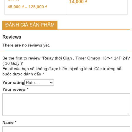
14,000
₫
45,000
₫
–
125,000
₫
ĐÁNH GIÁ SẢN PHẨM
Reviews
There are no reviews yet.
Be the first to review “Relay thời Gian , Timer Omron H3Y-4 14P 24V
( 10 Giây )”
Email của bạn sẽ không được hiển thị công khai.
Các trường bắt
buộc được đánh dấu
*
Your rating
Your review
*
Name
*