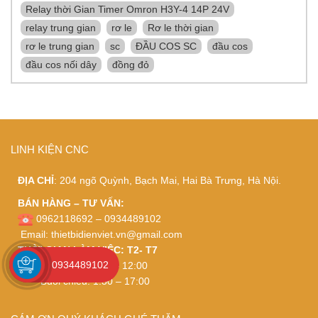
Relay thời Gian Timer Omron H3Y-4 14P 24V
relay trung gian
rơ le
Rơ le thời gian
rơ le trung gian
sc
ĐẦU COS SC
đầu cos
đầu cos nối dây
đồng đỏ
LINH KIỆN CNC
ĐỊA CHỈ
: 204 ngõ Quỳnh, Bạch Mai, Hai Bà Trưng, Hà Nội.
BÁN HÀNG – TƯ VẤN:
0962118692 – 0934489102
Email:
thietbidienviet.vn@gmail.com
THỜI GIAN LÀM VIỆC: T2- T7
0934489102
Buổi sáng: 8:30 – 12:00
Buổi chiều: 1:30 – 17:00