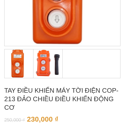
TAY ĐIỀU KHIỂN MÁY TỜI ĐIỆN COP-
213 ĐẢO CHIỀU ĐIỀU KHIỂN ĐỘNG
CƠ
230,000
₫
250,000
₫