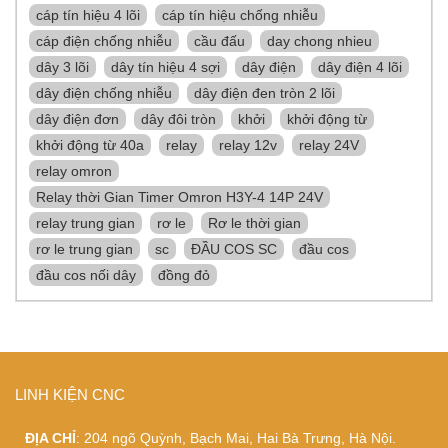
cáp tín hiệu 4 lõi
cáp tín hiệu chống nhiễu
cáp điện chống nhiễu
cầu đấu
day chong nhieu
dây 3 lõi
dây tín hiệu 4 sợi
dây điện
dây điện 4 lõi
dây điện chống nhiễu
dây điện đen tròn 2 lõi
dây điện đơn
dây đôi tròn
khởi
khởi động từ
khởi động từ 40a
relay
relay 12v
relay 24V
relay omron
Relay thời Gian Timer Omron H3Y-4 14P 24V
relay trung gian
rơ le
Rơ le thời gian
rơ le trung gian
sc
ĐẦU COS SC
đầu cos
đầu cos nối dây
đồng đỏ
LINH KIỆN CNC
ĐỊA CHỈ
: 204 ngõ Quỳnh, Bạch Mai, Hai Bà Trưng, Hà Nội.