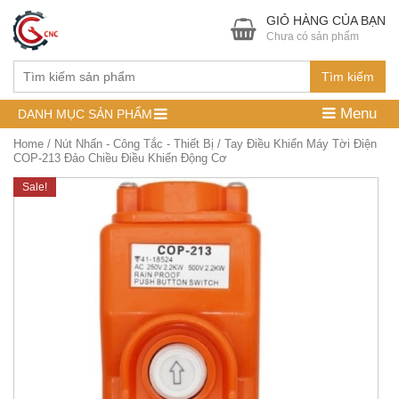
GIỎ HÀNG CỦA BẠN
Chưa có sản phẩm
Tìm kiếm
Menu
DANH MỤC SẢN PHẨM
Home
/
Nút Nhấn - Công Tắc - Thiết Bị
/ Tay Điều Khiển Máy Tời Điện
COP-213 Đảo Chiều Điều Khiển Động Cơ
Sale!