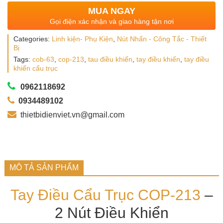
MUA NGAY
Gọi điện xác nhận và giao hàng tận nơi
Categories:
Linh kiện- Phụ Kiện
,
Nút Nhấn - Công Tắc - Thiết
Bị
Tags:
cob-63
,
cop-213
,
tau điều khiển
,
tay điều khiển
,
tay điều
khiển cẩu trục
0962118692
0934489102
thietbidienviet.vn@gmail.com
MÔ TẢ SẢN PHẨM
Tay Điều Cẩu Trục
COP-213
–
2 Nút Điều Khiển