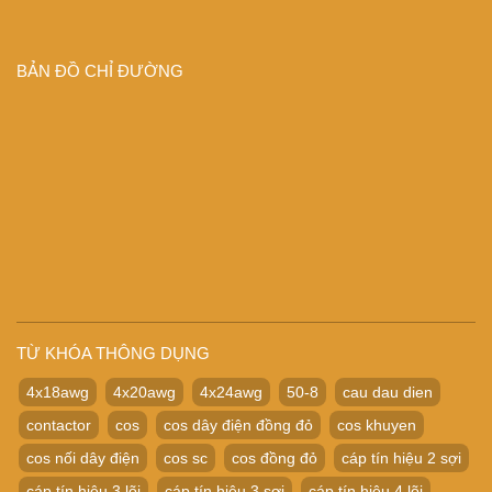
BẢN ĐỒ CHỈ ĐƯỜNG
TỪ KHÓA THÔNG DỤNG
4x18awg
4x20awg
4x24awg
50-8
cau dau dien
contactor
cos
cos dây điện đồng đỏ
cos khuyen
cos nối dây điện
cos sc
cos đồng đỏ
cáp tín hiệu 2 sợi
cáp tín hiệu 3 lõi
cáp tín hiệu 3 sợi
cáp tín hiệu 4 lõi