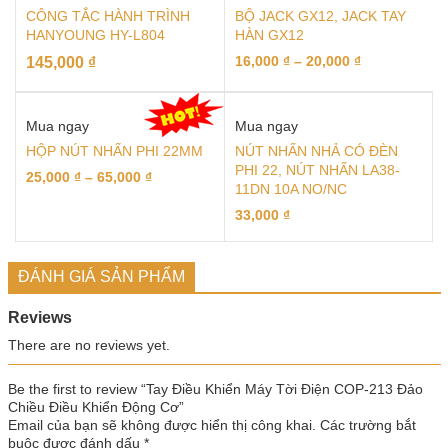
CÔNG TẮC HÀNH TRÌNH
BỘ JACK GX12, JACK TAY
HANYOUNG HY-L804
HÀN GX12
16,000
₫
–
20,000
₫
145,000
₫
Mua ngay
Mua ngay
HỘP NÚT NHẤN PHI 22MM
NÚT NHẤN NHẢ CÓ ĐÈN
PHI 22, NÚT NHẤN LA38-
25,000
₫
–
65,000
₫
11DN 10A NO/NC
33,000
₫
ĐÁNH GIÁ SẢN PHẨM
Reviews
There are no reviews yet.
Be the first to review “Tay Điều Khiển Máy Tời Điện COP-213 Đảo
Chiều Điều Khiển Động Cơ”
Email của bạn sẽ không được hiển thị công khai.
Các trường bắt
buộc được đánh dấu
*