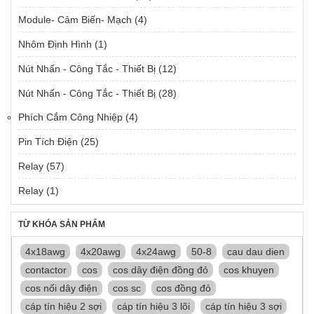
Module- Cảm Biến- Mạch
(4)
Nhôm Định Hình
(1)
Nút Nhấn - Công Tắc - Thiết Bị
(12)
Nút Nhấn - Công Tắc - Thiết Bị
(28)
Phích Cắm Công Nhiệp
(4)
Pin Tích Điện
(25)
Relay
(57)
Relay
(1)
TỪ KHÓA SẢN PHẨM
4x18awg
4x20awg
4x24awg
50-8
cau dau dien
contactor
cos
cos dây điện đồng đỏ
cos khuyen
cos nối dây điện
cos sc
cos đồng đỏ
cáp tín hiệu 2 sợi
cáp tín hiệu 3 lõi
cáp tín hiệu 3 sợi