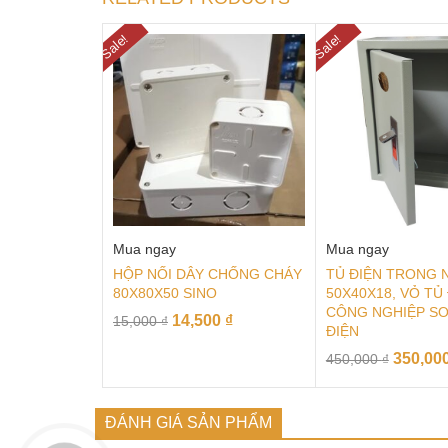
Sale!
Sale!
Mua ngay
Mua ngay
HỘP NỐI DÂY CHỐNG CHÁY
TỦ ĐIỆN TRONG 
80X80X50 SINO
50X40X18, VỎ TỦ
CÔNG NGHIỆP SƠ
14,500
₫
15,000
₫
ĐIỆN
350,00
450,000
₫
ĐÁNH GIÁ SẢN PHẨM