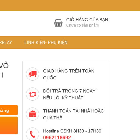
GIỎ HÀNG CỦA BẠN
Chưa có sản phẩm
RELAY
LINH KIỆN- PHỤ KIỆN
 VỎ
GIAO HÀNG TRÊN TOÀN
H
QUỐC
ĐỔI TRẢ TRONG 7 NGÀY
NẾU LỖI KỸ THUẬT
hàng
THANH TOÁN TẠI NHÀ HOẶC
QUA THẺ
Hostline CSKH 8H30 - 17H30
0962118692