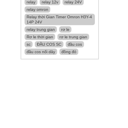
relay
relay 12v
relay 24V
relay omron
Relay thời Gian Timer Omron H3Y-4
14P 24V
relay trung gian
rơ le
Rơ le thời gian
rơ le trung gian
sc
ĐẦU COS SC
đầu cos
đầu cos nối dây
đồng đỏ