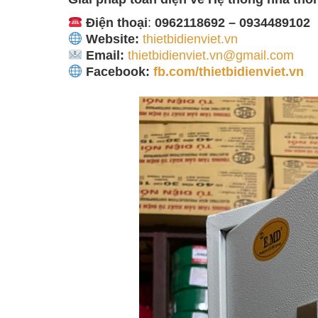
Điện thoại
:
0962118692 – 0934489102
Website:
thietbidienviet.vn
Email:
thietbidienviet.vn@gmail.com
Facebook:
fb.com/thietbidienviet.vn