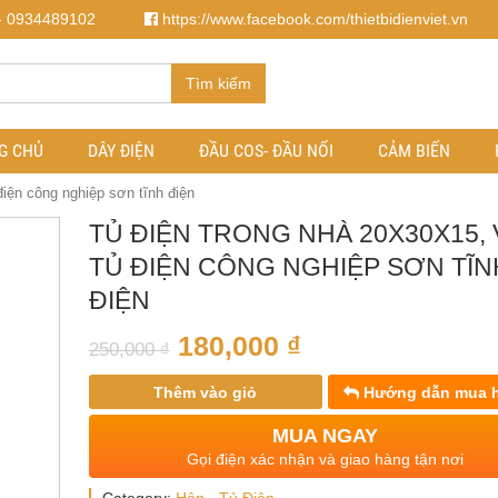
- 0934489102
https://www.facebook.com/thietbidienviet.vn
Tìm kiếm
G CHỦ
DÂY ĐIỆN
ĐẦU COS- ĐẦU NỐI
CẢM BIẾN
điện công nghiệp sơn tĩnh điện
TỦ ĐIỆN TRONG NHÀ 20X30X15,
TỦ ĐIỆN CÔNG NGHIỆP SƠN TĨN
ĐIỆN
180,000
₫
250,000
₫
Thêm vào giỏ
Hướng dẫn mua 
MUA NGAY
Gọi điện xác nhận và giao hàng tận nơi