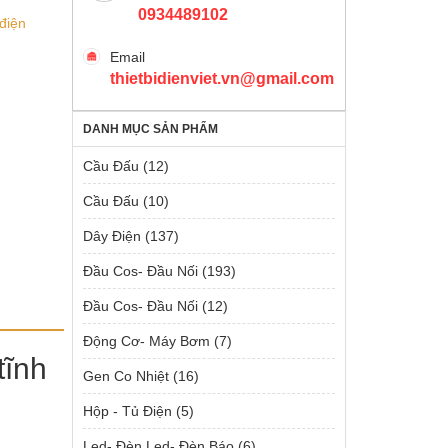
0934489102
 điện
Email
thietbidienviet.vn@gmail.com
DANH MỤC SẢN PHẨM
Cầu Đấu
(12)
Cầu Đấu
(10)
Dây Điện
(137)
Đầu Cos- Đầu Nối
(193)
Đầu Cos- Đầu Nối
(12)
Động Cơ- Máy Bơm
(7)
tĩnh
Gen Co Nhiệt
(16)
Hộp - Tủ Điện
(5)
Led- Đèn Led- Đèn Báo
(6)