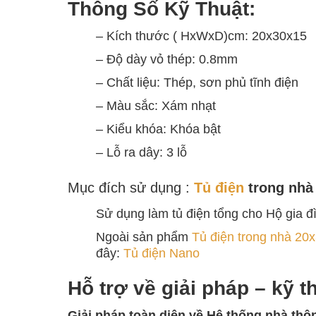
Thông Số Kỹ Thuật:
– Kích thước ( HxWxD)cm: 20x30x15
– Độ dày vỏ thép: 0.8mm
– Chất liệu: Thép, sơn phủ tĩnh điện
– Màu sắc: Xám nhạt
– Kiểu khóa: Khóa bật
– Lỗ ra dây: 3 lỗ
Mục đích sử dụng :
Tủ điện
trong nhà
Sử dụng làm tủ điện tổng cho Hộ gia đ
Ngoài sản phẩm
Tủ điện trong nhà 2
đây:
Tủ điện Nano
Hỗ trợ về giải pháp – kỹ t
Giải pháp toàn diện về
Hệ thống nhà thô