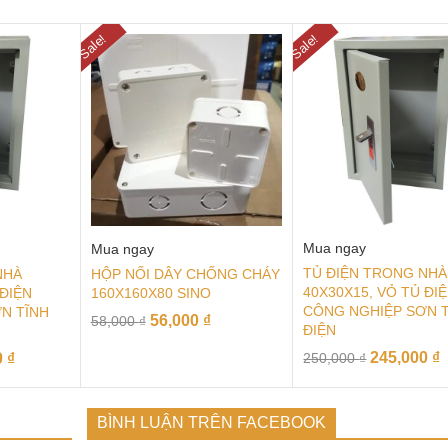
Sale!
Sale!
Mua ngay
Mua ngay
TỦ ĐIỆN TRONG NHÀ
NHÀ
HỘP NỐI DÂY CHỐNG CHÁY
40X30X15, VỎ TỦ ĐI
 ĐIỆN
160X160X80 SINO
CÔNG NGHIỆP SƠN 
N TĨNH
56,000
₫
58,000
₫
ĐIỆN
245,000
₫
0
₫
250,000
₫
BÌNH LUẬN TRÊN FACEBOOK