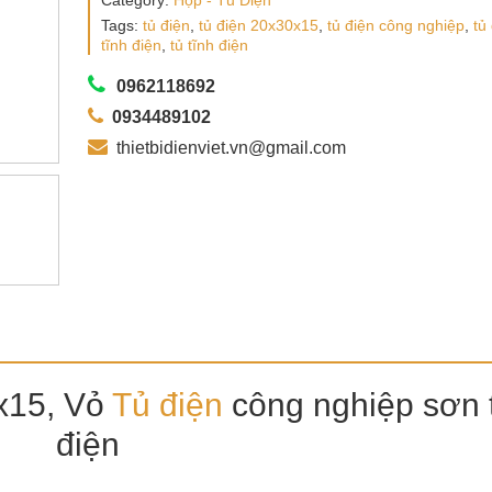
Category:
Hộp - Tủ Điện
Tags:
tủ điện
,
tủ điện 20x30x15
,
tủ điện công nghiệp
,
tủ
tĩnh điện
,
tủ tĩnh điện
0962118692
0934489102
thietbidienviet.vn@gmail.com
x15, Vỏ
Tủ điện
công nghiệp sơn 
điện