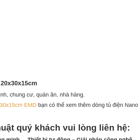
 20x30x15cm
ình, chung cư, quán ăn, nhà hàng.
0x30x15cm EMD
bạn có thể xem thêm dòng tủ điện Nano 
huật quý khách vui lòng
liên hệ:
ng minh
–
Thiết bị tự động – Giải
pháp công nghệ