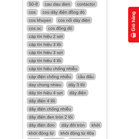
50-8
cau dau dien
contactor
cos
cos dây điện đồng đỏ
Giỏ hàng
cos khuyen
cos nối dây điện
cos sc
cos đồng đỏ
cáp tín hiệu 2 sợi
cáp tín hiệu 3 lõi
cáp tín hiệu 3 sợi
cáp tín hiệu 4 lõi
cáp tín hiệu chống nhiễu
cáp điện chống nhiễu
cầu đấu
day chong nhieu
dây 3 lõi
dây tín hiệu 4 sợi
dây điện
dây điện 4 lõi
dây điện chống nhiễu
dây điện đen tròn 2 lõi
dây điện đơn
dây đôi tròn
khởi
khởi động từ
khởi động từ 40a