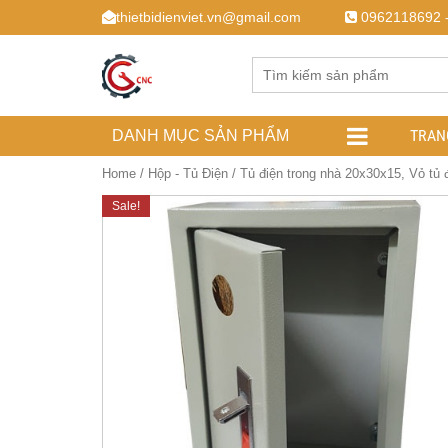
thietbidienviet.vn@gmail.com
0962118692 
TRAN
DANH MỤC SẢN PHẨM
Home
/
Hộp - Tủ Điện
/ Tủ điện trong nhà 20x30x15, Vỏ tủ 
Sale!