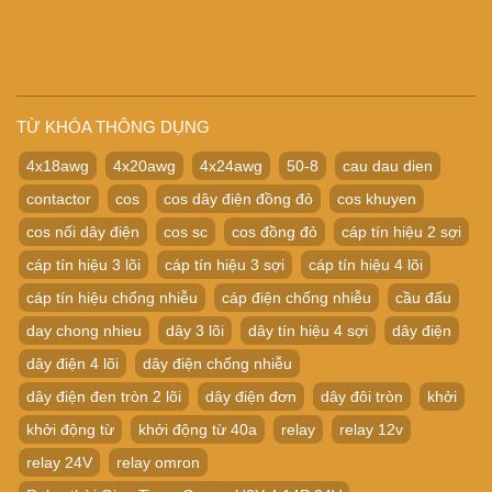
TỪ KHÓA THÔNG DỤNG
4x18awg
4x20awg
4x24awg
50-8
cau dau dien
contactor
cos
cos dây điện đồng đỏ
cos khuyen
cos nối dây điện
cos sc
cos đồng đỏ
cáp tín hiệu 2 sợi
cáp tín hiệu 3 lõi
cáp tín hiệu 3 sợi
cáp tín hiệu 4 lõi
cáp tín hiệu chống nhiễu
cáp điện chống nhiễu
cầu đấu
day chong nhieu
dây 3 lõi
dây tín hiệu 4 sợi
dây điện
dây điện 4 lõi
dây điện chống nhiễu
dây điện đen tròn 2 lõi
dây điện đơn
dây đôi tròn
khởi
khởi động từ
khởi động từ 40a
relay
relay 12v
relay 24V
relay omron