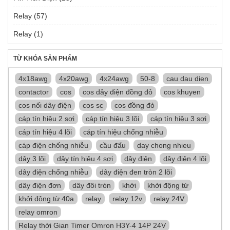
Relay
(57)
Relay
(1)
TỪ KHÓA SẢN PHẨM
4x18awg
4x20awg
4x24awg
50-8
cau dau dien
contactor
cos
cos dây điện đồng đỏ
cos khuyen
cos nối dây điện
cos sc
cos đồng đỏ
cáp tín hiệu 2 sợi
cáp tín hiệu 3 lõi
cáp tín hiệu 3 sợi
cáp tín hiệu 4 lõi
cáp tín hiệu chống nhiễu
cáp điện chống nhiễu
cầu đấu
day chong nhieu
dây 3 lõi
dây tín hiệu 4 sợi
dây điện
dây điện 4 lõi
dây điện chống nhiễu
dây điện đen tròn 2 lõi
dây điện đơn
dây đôi tròn
khởi
khởi động từ
khởi động từ 40a
relay
relay 12v
relay 24V
relay omron
Relay thời Gian Timer Omron H3Y-4 14P 24V