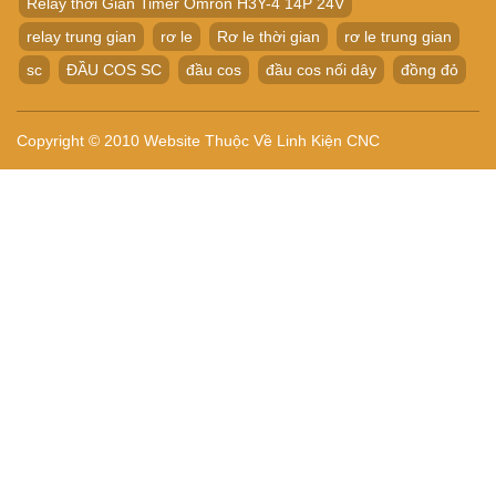
Relay thời Gian Timer Omron H3Y-4 14P 24V
relay trung gian
rơ le
Rơ le thời gian
rơ le trung gian
sc
ĐẦU COS SC
đầu cos
đầu cos nối dây
đồng đỏ
Copyright © 2010 Website Thuộc Về Linh Kiện CNC