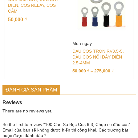
ĐIỆN, COS RELAY, COS
CẮM
50,000
₫
Mua ngay
ĐẦU COS TRÒN RV3.5-5,
ĐẦU COS NỐI DÂY ĐIỆN
2.5-4MM
50,000
₫
–
275,000
₫
ĐÁNH GIÁ SẢN PHẨM
Reviews
There are no reviews yet.
Be the first to review “100 Cao Su Bọc Cos 6.3, Chụp su đầu cos”
Email của bạn sẽ không được hiển thị công khai.
Các trường bắt
buộc được đánh dấu
*