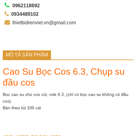
0962118692
0934489102
thietbidienviet.vn@gmail.com
MÔ TẢ SẢN PHẨM
Cao Su Bọc Cos 6.3, Chụp su
đầu cos
Bọc cao su cho cos còi, role 6.3, (chỉ có bọc cao su không có đầu
cos).
Bán theo túi 100 cái