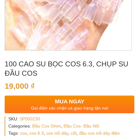
100 CAO SU BỌC COS 6.3, CHỤP SU
ĐẦU COS
19,000
₫
MUA NGAY
Gọi điện xác nhận và giao hàng tận nơi
SKU:
SP000230
Categories:
Đầu Cos Ghim
,
Đầu Cos- Đầu Nối
Tags:
cos
,
cos 6.3
,
cos nối dây
,
cốt
,
đầu cos nối dây điện