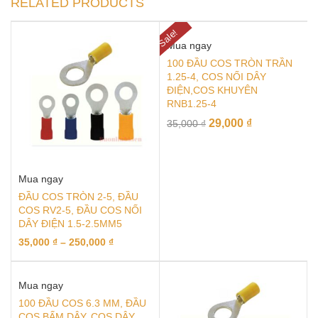
RELATED PRODUCTS
Sale!
Mua ngay
100 ĐẦU COS TRÒN TRẦN
1.25-4, COS NỐI DÂY
ĐIỆN,COS KHUYÊN
RNB1.25-4
29,000
₫
35,000
₫
Mua ngay
ĐẦU COS TRÒN 2-5, ĐẦU
COS RV2-5, ĐẦU COS NỐI
DÂY ĐIỆN 1.5-2.5MM5
35,000
₫
–
250,000
₫
Mua ngay
100 ĐẦU COS 6.3 MM, ĐẦU
COS BẤM DÂY, COS DÂY