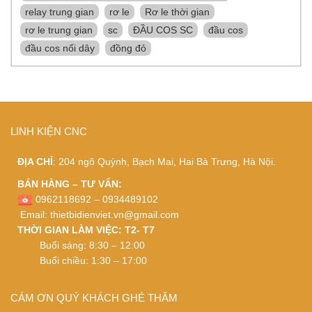
relay trung gian
rơ le
Rơ le thời gian
rơ le trung gian
sc
ĐẦU COS SC
đầu cos
đầu cos nối dây
đồng đỏ
LINH KIỆN CNC
ĐỊA CHỈ
: 204 ngõ Quỳnh, Bạch Mai, Hai Bà Trưng, Hà Nội.
BÁN HÀNG – TƯ VẤN:
0962118692 – 0934489102
Email:
thietbidienviet.vn@gmail.com
THỜI GIAN LÀM VIỆC: T2- T7
Buổi sáng: 8:30 – 12:00
Buổi chiều: 1:30 – 17:00
CÁM ƠN QUÝ KHÁCH GHÉ THĂM