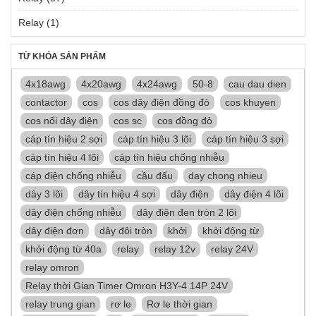
Relay
(1)
TỪ KHÓA SẢN PHẨM
4x18awg
4x20awg
4x24awg
50-8
cau dau dien
contactor
cos
cos dây điện đồng đỏ
cos khuyen
cos nối dây điện
cos sc
cos đồng đỏ
cáp tín hiệu 2 sợi
cáp tín hiệu 3 lõi
cáp tín hiệu 3 sợi
cáp tín hiệu 4 lõi
cáp tín hiệu chống nhiễu
cáp điện chống nhiễu
cầu đấu
day chong nhieu
dây 3 lõi
dây tín hiệu 4 sợi
dây điện
dây điện 4 lõi
dây điện chống nhiễu
dây điện đen tròn 2 lõi
dây điện đơn
dây đôi tròn
khởi
khởi động từ
khởi động từ 40a
relay
relay 12v
relay 24V
relay omron
Relay thời Gian Timer Omron H3Y-4 14P 24V
relay trung gian
rơ le
Rơ le thời gian