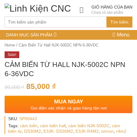
GIỎ HÀNG CỦA BẠN
Chưa có sản phẩm
Tìm kiếm
Menu
DANH MỤC SẢN PHẨM
Home
/ Cảm Biến Từ Hall NJK-5002C NPN 6-36VDC
Sale!
CẢM BIẾN TỪ HALL NJK-5002C NPN
6-36VDC
85,000
₫
99,000
₫
MUA NGAY
Gọi điện xác nhận và giao hàng tận nơi
SKU:
SP00443
Tags:
cảm biến
,
cảm biến hall
,
cảm biến NJK-5002C
,
cảm
biến từ
,
DS30M2
,
E3JK- DS30M2
,
E3JK-R4M2
,
omron
,
r4m2