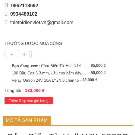
0962118692
0934489102
thietbidienviet.vn@gmail.com
THƯỜNG ĐƯỢC MUA CÙNG
-
85,000
₫
Bạn đang xem:
Cảm Biến Từ Hall NJK-5002C NPN 6-36VDC
-
50,000
₫
100 Đầu Cos 6.3 mm, đầu cos bấm dây, cos dây điện, cos relay, cos cắm
-
28,000
₫
Relay Omron 24V 10A LY2N 8 chân to
Tổng tiền:
163,000
₫
3
Thêm
sp vào giỏ hàng
MÔ TẢ SẢN PHẨM