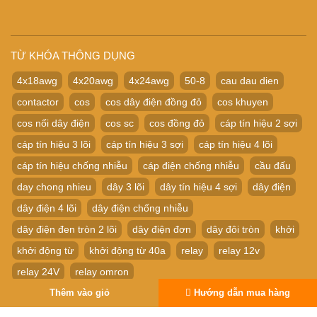
TỪ KHÓA THÔNG DỤNG
4x18awg
4x20awg
4x24awg
50-8
cau dau dien
contactor
cos
cos dây điện đồng đỏ
cos khuyen
cos nối dây điện
cos sc
cos đồng đỏ
cáp tín hiệu 2 sợi
cáp tín hiệu 3 lõi
cáp tín hiệu 3 sợi
cáp tín hiệu 4 lõi
cáp tín hiệu chống nhiễu
cáp điện chống nhiễu
cầu đấu
day chong nhieu
dây 3 lõi
dây tín hiệu 4 sợi
dây điện
dây điện 4 lõi
dây điện chống nhiễu
dây điện đen tròn 2 lõi
dây điện đơn
dây đôi tròn
khởi
khởi động từ
khởi động từ 40a
relay
relay 12v
relay 24V
relay omron
Relay thời Gian Timer Omron H3Y-4 14P 24V
Thêm vào giỏ
Hướng dẫn mua hàng
relay trung gian
rơ le
Rơ le thời gian
rơ le trung gian