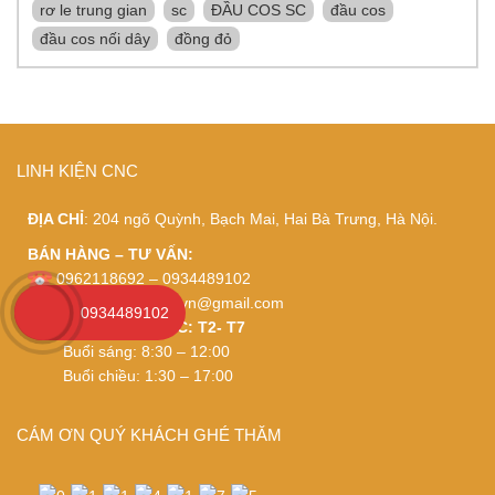
rơ le trung gian
sc
ĐẦU COS SC
đầu cos
đầu cos nối dây
đồng đỏ
LINH KIỆN CNC
ĐỊA CHỈ
: 204 ngõ Quỳnh, Bạch Mai, Hai Bà Trưng, Hà Nội.
BÁN HÀNG – TƯ VẤN:
0962118692 – 0934489102
Email:
thietbidienviet.vn@gmail.com
0934489102
THỜI GIAN LÀM VIỆC: T2- T7
Buổi sáng: 8:30 – 12:00
Buổi chiều: 1:30 – 17:00
CÁM ƠN QUÝ KHÁCH GHÉ THĂM