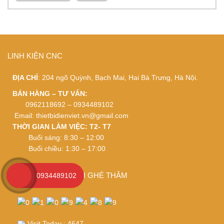
LINH KIỆN CNC
ĐỊA CHỈ
: 204 ngõ Quỳnh, Bạch Mai, Hai Bà Trưng, Hà Nội.
BÁN HÀNG – TƯ VẤN:
0962118692 – 0934489102
Email:
thietbidienviet.vn@gmail.com
THỜI GIAN LÀM VIỆC: T2- T7
Buổi sáng: 8:30 – 12:00
Buổi chiều: 1:30 – 17:00
CÁM ƠN QUÝ KHÁCH GHÉ THĂM
0934489102
Visit Today : 4647