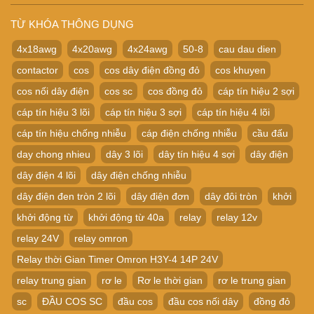
TỪ KHÓA THÔNG DỤNG
4x18awg
4x20awg
4x24awg
50-8
cau dau dien
contactor
cos
cos dây điện đồng đỏ
cos khuyen
cos nối dây điện
cos sc
cos đồng đỏ
cáp tín hiệu 2 sợi
cáp tín hiệu 3 lõi
cáp tín hiệu 3 sợi
cáp tín hiệu 4 lõi
cáp tín hiệu chống nhiễu
cáp điện chống nhiễu
cầu đấu
day chong nhieu
dây 3 lõi
dây tín hiệu 4 sợi
dây điện
dây điện 4 lõi
dây điện chống nhiễu
dây điện đen tròn 2 lõi
dây điện đơn
dây đôi tròn
khởi
khởi động từ
khởi động từ 40a
relay
relay 12v
relay 24V
relay omron
Relay thời Gian Timer Omron H3Y-4 14P 24V
relay trung gian
rơ le
Rơ le thời gian
rơ le trung gian
sc
ĐẦU COS SC
đầu cos
đầu cos nối dây
đồng đỏ