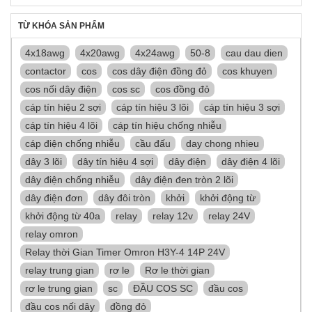
TỪ KHÓA SẢN PHẨM
4x18awg
4x20awg
4x24awg
50-8
cau dau dien
contactor
cos
cos dây điện đồng đỏ
cos khuyen
cos nối dây điện
cos sc
cos đồng đỏ
cáp tín hiệu 2 sợi
cáp tín hiệu 3 lõi
cáp tín hiệu 3 sợi
cáp tín hiệu 4 lõi
cáp tín hiệu chống nhiễu
cáp điện chống nhiễu
cầu đấu
day chong nhieu
dây 3 lõi
dây tín hiệu 4 sợi
dây điện
dây điện 4 lõi
dây điện chống nhiễu
dây điện đen tròn 2 lõi
dây điện đơn
dây đôi tròn
khởi
khởi động từ
khởi động từ 40a
relay
relay 12v
relay 24V
relay omron
Relay thời Gian Timer Omron H3Y-4 14P 24V
relay trung gian
rơ le
Rơ le thời gian
rơ le trung gian
sc
ĐẦU COS SC
đầu cos
đầu cos nối dây
đồng đỏ