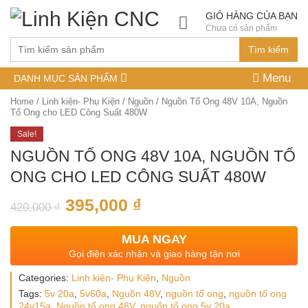
GIỎ HÀNG CỦA BẠN
Chưa có sản phẩm
Tìm kiếm
Menu
DANH MỤC SẢN PHẨM
Home
/
Linh kiện- Phụ Kiện
/
Nguồn
/ Nguồn Tổ Ong 48V 10A, Nguồn
Tổ Ong cho LED Công Suất 480W
Sale!
NGUỒN TỔ ONG 48V 10A, NGUỒN TỔ
ONG CHO LED CÔNG SUẤT 480W
395,000
₫
420,000
₫
MUA NGAY
Gọi điện xác nhận và giao hàng tận nơi
Categories:
Linh kiện- Phụ Kiện
,
Nguồn
Tags:
5v 20a
,
5v60a
,
Nguồn 48V
,
nguồn tổ ong
,
nguồn tổ ong
24v15a
,
Nguồn tổ ong 48V
,
nguổn tổ ong 5v 20a