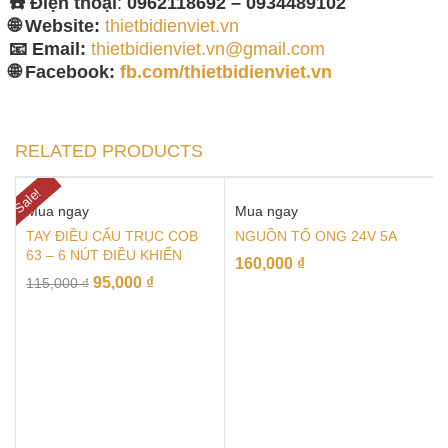
☎️ Điện thoại
:
0962118692 – 0934489102
🌐 Website:
thietbidienviet.vn
📧 Email:
thietbidienviet.vn@gmail.com
🌐 Facebook:
fb.com/thietbidienviet.vn
RELATED PRODUCTS
Sale!
Mua ngay
Mua ngay
TAY ĐIỀU CẨU TRỤC COB
NGUỒN TỔ ONG 24V 5A
63 – 6 NÚT ĐIỀU KHIỂN
160,000
₫
95,000
₫
115,000
₫