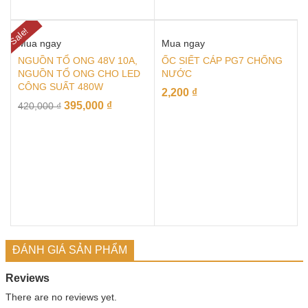
Sale!
Mua ngay
Mua ngay
NGUỒN TỔ ONG 48V 10A,
ỐC SIẾT CÁP PG7 CHỐNG
NGUỒN TỔ ONG CHO LED
NƯỚC
CÔNG SUẤT 480W
2,200
₫
395,000
₫
420,000
₫
ĐÁNH GIÁ SẢN PHẨM
Reviews
There are no reviews yet.