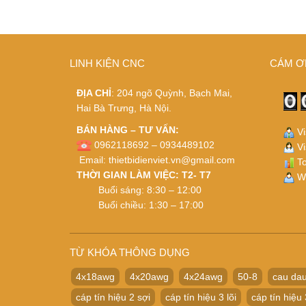
LINH KIỆN CNC
CÁM Ơ
ĐỊA CHỈ
: 204 ngõ Quỳnh, Bạch Mai,
Hai Bà Trưng, Hà Nội.
BÁN HÀNG – TƯ VẤN:
Vi
0962118692 – 0934489102
Vi
Email:
thietbidienviet.vn@gmail.com
To
THỜI GIAN LÀM VIỆC: T2- T7
Wh
Buổi sáng: 8:30 – 12:00
Buổi chiều: 1:30 – 17:00
TỪ KHÓA THÔNG DỤNG
4x18awg
4x20awg
4x24awg
50-8
cau dau
cáp tín hiệu 2 sợi
cáp tín hiệu 3 lõi
cáp tín hiệu 