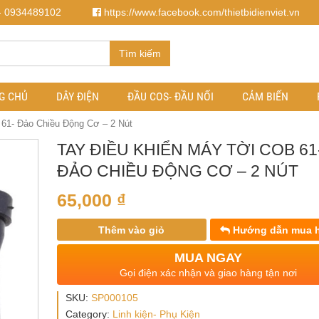
- 0934489102
https://www.facebook.com/thietbidienviet.vn
Tìm kiếm
G CHỦ
DÂY ĐIỆN
ĐẦU COS- ĐẦU NỐI
CẢM BIẾN
61- Đảo Chiều Động Cơ – 2 Nút
TAY ĐIỀU KHIỂN MÁY TỜI COB 61
ĐẢO CHIỀU ĐỘNG CƠ – 2 NÚT
65,000
₫
Thêm vào giỏ
Hướng dẫn mua 
MUA NGAY
Gọi điện xác nhận và giao hàng tận nơi
SKU:
SP000105
Category:
Linh kiện- Phụ Kiện