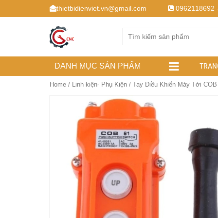
thietbidienviet.vn@gmail.com
0962118692 
TRAN
DANH MỤC SẢN PHẨM
Home
/
Linh kiện- Phụ Kiện
/ Tay Điều Khiển Máy Tời COB 