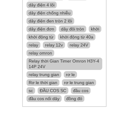
dây điện 4 lõi
dây điện chống nhiễu
dây điện đen tròn 2 lõi
dây điện đơn
dây đôi tròn
khởi
khởi động từ
khởi động từ 40a
relay
relay 12v
relay 24V
relay omron
Relay thời Gian Timer Omron H3Y-4
14P 24V
relay trung gian
rơ le
Rơ le thời gian
rơ le trung gian
sc
ĐẦU COS SC
đầu cos
đầu cos nối dây
đồng đỏ