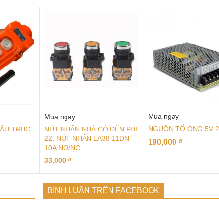
Mua ngay
Mua ngay
NGUỒN TỔ ONG 5V 
CẨU TRỤC
NÚT NHẤN NHẢ CÓ ĐÈN PHI
22, NÚT NHẤN LA38-11DN
190,000
₫
10A NO/NC
33,000
₫
BÌNH LUẬN TRÊN FACEBOOK