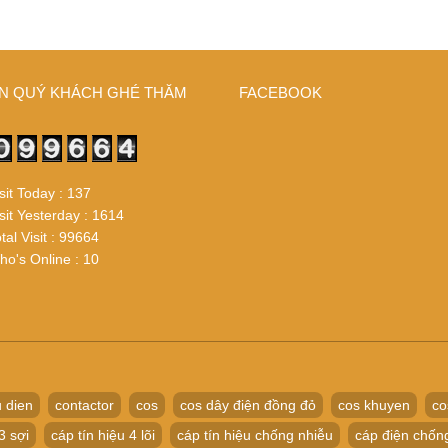
N QUÝ KHÁCH GHÉ THĂM
FACEBOOK
sit Today : 137
sit Yesterday : 1614
tal Visit : 99664
o's Online : 10
 dien
contactor
cos
cos dây điện đồng đỏ
cos khuyen
co
3 sợi
cáp tín hiệu 4 lõi
cáp tín hiệu chống nhiễu
cáp điện chốn