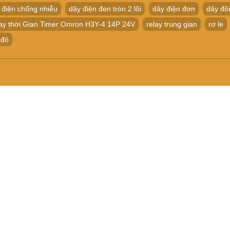
 điện chống nhiễu
dây điện đen tròn 2 lõi
dây điện đơn
dây đôi
ay thời Gian Timer Omron H3Y-4 14P 24V
relay trung gian
rơ le
 đỏ