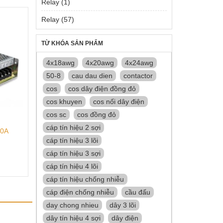
Relay
(1)
Relay
(57)
TỪ KHÓA SẢN PHẨM
4x18awg
4x20awg
4x24awg
50-8
cau dau dien
contactor
cos
cos dây điện đồng đỏ
cos khuyen
cos nối dây điện
cos sc
cos đồng đỏ
cáp tín hiệu 2 sợi
20A
cáp tín hiệu 3 lõi
cáp tín hiệu 3 sợi
cáp tín hiệu 4 lõi
cáp tín hiệu chống nhiễu
cáp điện chống nhiễu
cầu đấu
day chong nhieu
dây 3 lõi
dây tín hiệu 4 sợi
dây điện