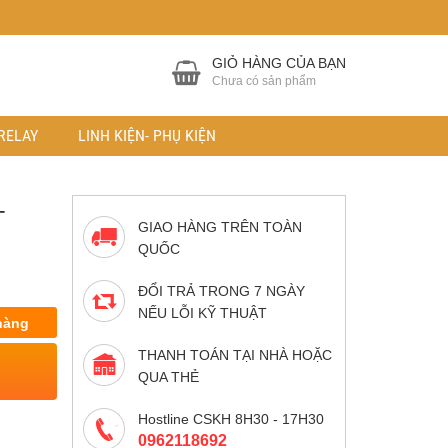
GIỎ HÀNG CỦA BẠN
Chưa có sản phẩm
RELAY
LINH KIỆN- PHỤ KIỆN
-
GIAO HÀNG TRÊN TOÀN
QUỐC
ĐỔI TRẢ TRONG 7 NGÀY
NẾU LỖI KỸ THUẬT
hàng
THANH TOÁN TẠI NHÀ HOẶC
QUA THẺ
Hostline CSKH 8H30 - 17H30
0962118692