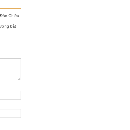
- Đảo Chiều
ường bắt