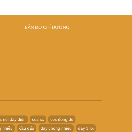
BẢN ĐỒ CHỈ ĐƯỜNG
s nối dây điện
cos sc
cos đồng đỏ
g nhiễu
cầu đấu
day chong nhieu
dây 3 lõi