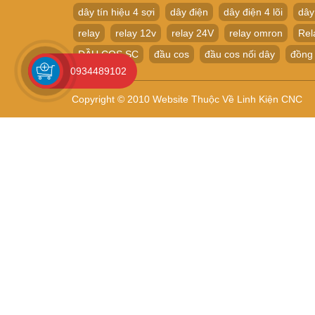
dây tín hiệu 4 sợi
dây điện
dây điện 4 lõi
dây
relay
relay 12v
relay 24V
relay omron
Rel
ĐẦU COS SC
đầu cos
đầu cos nối dây
đồng
0934489102
Copyright © 2010 Website Thuộc Về Linh Kiện CNC